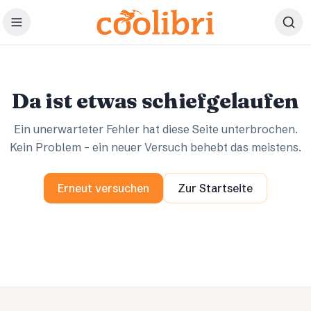
Zum Hauptinhalt springen
Ups.
Ups.
Da ist etwas schiefgelaufen
Ein unerwarteter Fehler hat diese Seite unterbrochen.
Kein Problem – ein neuer Versuch behebt das meistens.
Erneut versuchen
Zur Startseite