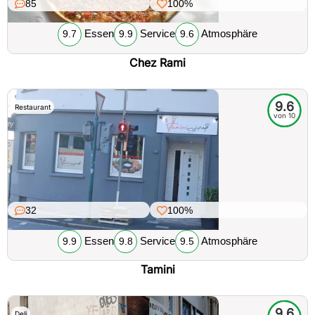
85
100%
Essen
Service
Atmosphäre
9.7
9.9
9.6
Chez Rami
9.6
Restaurant
von 10
32
100%
Essen
Service
Atmosphäre
9.9
9.8
9.5
Tamini
9.6
Deli