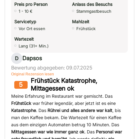
Preis pro Person
Anlass des Besuchs
1 - 10 €
Stammgastbesuch
Servicetyp
Mahlzeit
Vor Ort essen
Frühstück
Wartezeit
Lang (31+ Min.)
Dapsos
D
Bewertung abgegeben: 09.07.2025
Original Rezension lesen
Frühstück Katastrophe,
5
Mittagessen ok
Meine Erfahrung im Restaurant war gemischt. Das
Frühstück
war früher legendär, aber jetzt ist es eine
Katastrophe
. Das
Rührei und alles andere war kalt
, bis
man den Kaffee bekam. Die Wartezeit für einen Kaffee
aus dem einzigen Automaten betrug 10 Minuten. Das
Mittagessen war wie immer ganz ok
. Das
Personal war
sehr freundlich und bemüht
. Ich werde definitiv
nie