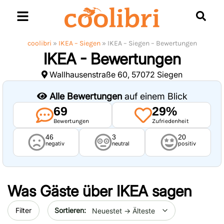
Skip
to
content
coolibri
»
IKEA – Siegen
»
IKEA – Siegen – Bewertungen
IKEA - Bewertungen
Wallhausenstraße 60, 57072 Siegen
Alle Bewertungen
auf einem Blick
69
29%
Bewertungen
Zufriedenheit
46
3
20
negativ
neutral
positiv
Was Gäste über
IKEA
sagen
Sort by date
Filter