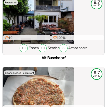
9.7
Restaurant
von 10
10
100%
Essen
Service
Atmosphäre
10
10
8
Alt Buschdorf
9.7
Libanesisches Restaurant
von 10