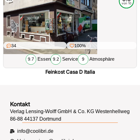
von 10
34
100%
Essen
Service
Atmosphäre
9.7
9.2
9
Feinkost Casa D Italia
Kontakt
Verlag Lensing-Wolff GmbH & Co. KG Westenhellweg
86-88 44137 Dortmund
info@coolibri.de