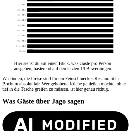
11 - 20 €
12
21 - 30 €
2
31 - 40 €
0
41 - 50 €
0
51 - 60 €
0
61 - 70 €
0
71 - 80 €
0
81 - 90 €
0
91 - 100 €
0
101 € -
1
Hier siehst du auf einen Blick, was Gäste pro Person
ausgeben, basierend auf den letzten 19 Bewertungen.
Wir finden, die Preise sind für ein Feinschmecker-Restaurant in
Bochum absolut fair. Wer gehobene Küche genießen möchte, ohne
tief in die Tasche greifen zu müssen, ist hier genau richtig.
Was Gäste über
Jago
sagen