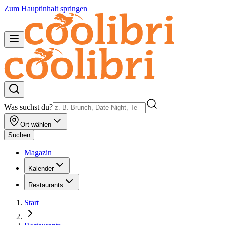
Zum Hauptinhalt springen
Was suchst du?
Ort wählen
Suchen
Magazin
Kalender
Restaurants
Start