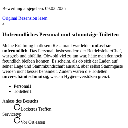
Bewertung abgegeben:
09.02.2025
Original Rezension lesen
2
Unfreundliches Personal und schmutzige Toiletten
Meine Erfahrung in diesem Restaurant war leider
unfassbar
unfreundlich
. Das Personal, insbesondere der Betriebsleiter/Chef,
war grob und abfällig. Obwohl viel zu tun war, hätte man dennoch
freundlich bleiben können. Es scheint, als ob sich der Laden auf
seiner Lage und Stammkundschaft ausruht, aber selbst Stammgäste
werden nicht besser behandelt. Zudem waren die Toiletten
unverschämt schmutzig
, was an Hygieneverstößen grenzt.
Personal
1
Toiletten
1
Anlass des Besuchs
Lockeres Treffen
Servicetyp
Vor Ort essen