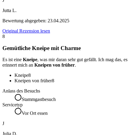
J
Jutta L.
Bewertung abgegeben:
23.04.2025
Original Rezension lesen
8
Gemütliche Kneipe mit Charme
Es ist eine
Kneipe
, was mir daran sehr gut gefällt. Ich mag das, es
erinnert mich an
Kneipen von früher
.
Kneipe
8
Kneipen von früher
8
Anlass des Besuchs
Stammgastbesuch
Servicetyp
Vor Ort essen
J
Julia D.