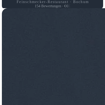
Feinschmecker-Restaurant · Bochum
154
Bewertungen
·
€
€
€