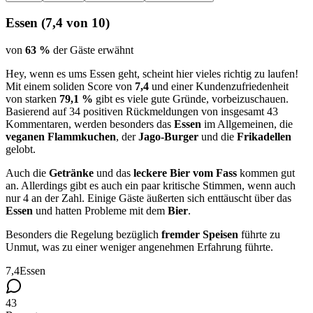
Essen
(
7,4
von 10)
von
63 %
der Gäste erwähnt
Hey, wenn es ums Essen geht, scheint hier vieles richtig zu laufen!
Mit einem soliden Score von
7,4
und einer Kundenzufriedenheit
von starken
79,1 %
gibt es viele gute Gründe, vorbeizuschauen.
Basierend auf 34 positiven Rückmeldungen von insgesamt 43
Kommentaren, werden besonders das
Essen
im Allgemeinen, die
veganen Flammkuchen
, der
Jago-Burger
und die
Frikadellen
gelobt.
Auch die
Getränke
und das
leckere Bier vom Fass
kommen gut
an. Allerdings gibt es auch ein paar kritische Stimmen, wenn auch
nur 4 an der Zahl. Einige Gäste äußerten sich enttäuscht über das
Essen
und hatten Probleme mit dem
Bier
.
Besonders die Regelung bezüglich
fremder Speisen
führte zu
Unmut, was zu einer weniger angenehmen Erfahrung führte.
7,4
Essen
43