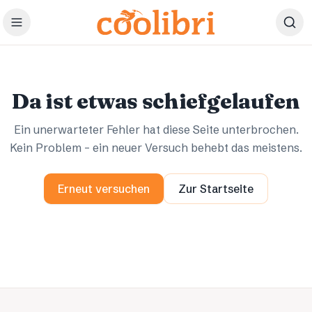
Zum Hauptinhalt springen
Ups.
Ups.
Da ist etwas schiefgelaufen
Ein unerwarteter Fehler hat diese Seite unterbrochen.
Kein Problem – ein neuer Versuch behebt das meistens.
Erneut versuchen
Zur Startseite