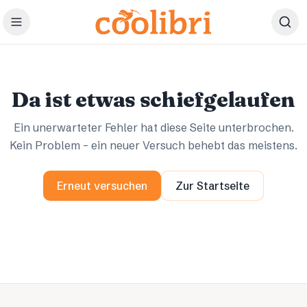
Zum Hauptinhalt springen
Ups.
Ups.
Da ist etwas schiefgelaufen
Ein unerwarteter Fehler hat diese Seite unterbrochen.
Kein Problem – ein neuer Versuch behebt das meistens.
Erneut versuchen
Zur Startseite