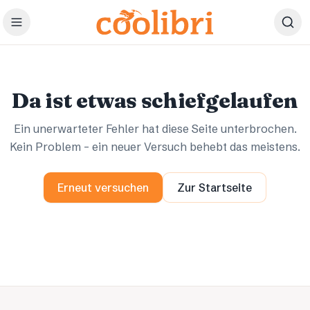
Zum Hauptinhalt springen
Ups.
Ups.
Da ist etwas schiefgelaufen
Ein unerwarteter Fehler hat diese Seite unterbrochen.
Kein Problem – ein neuer Versuch behebt das meistens.
Erneut versuchen
Zur Startseite