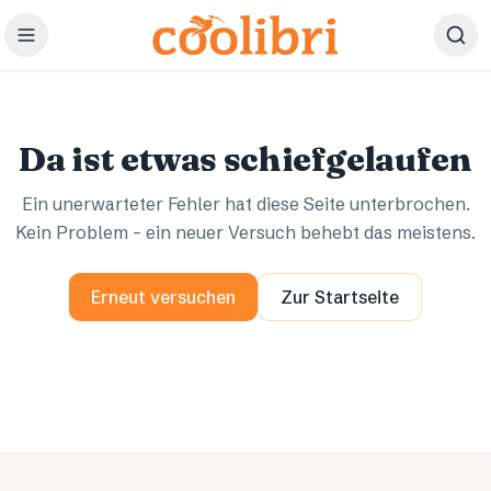
Zum Hauptinhalt springen
Ups.
Ups.
Da ist etwas schiefgelaufen
Ein unerwarteter Fehler hat diese Seite unterbrochen.
Kein Problem – ein neuer Versuch behebt das meistens.
Erneut versuchen
Zur Startseite