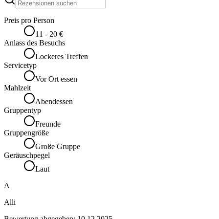
Preis pro Person
11 - 20 €
Anlass des Besuchs
Lockeres Treffen
Servicetyp
Vor Ort essen
Mahlzeit
Abendessen
Gruppentyp
Freunde
Gruppengröße
Große Gruppe
Geräuschpegel
Laut
A
Alli
Bewertung abgegeben:
10.12.2025