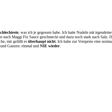
schlechteste
, was ich je gegessen habe. Ich hatte Nudeln mit irgendei
ben nach Maggi Fix Sauce geschmeckt und dazu noch stark nach Salz. D
e, mir gefällt es
überhaupt nicht
. Ich habe zur Vorspeise eine nor
en und Ganzen: einmal und
NIE wieder
.