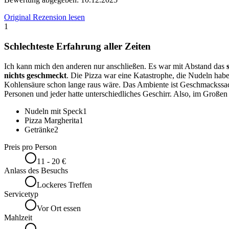
Original Rezension lesen
1
Schlechteste Erfahrung aller Zeiten
Ich kann mich den anderen nur anschließen. Es war mit Abstand das
nichts geschmeckt
. Die Pizza war eine Katastrophe, die Nudeln ha
Kohlensäure schon lange raus wäre. Das Ambiente ist Geschmackssach
Personen und jeder hatte unterschiedliches Geschirr. Also, im Groß
Nudeln mit Speck
1
Pizza Margherita
1
Getränke
2
Preis pro Person
11 - 20 €
Anlass des Besuchs
Lockeres Treffen
Servicetyp
Vor Ort essen
Mahlzeit