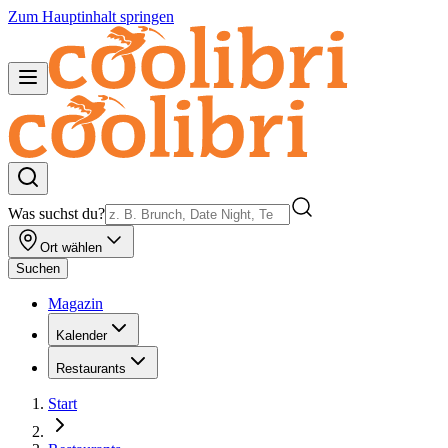
Zum Hauptinhalt springen
Was suchst du?
Ort wählen
Suchen
Magazin
Kalender
Restaurants
Start