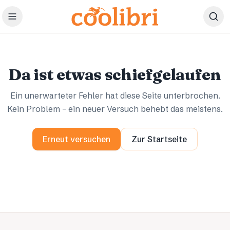
Zum Hauptinhalt springen
Ups.
Ups.
Da ist etwas schiefgelaufen
Ein unerwarteter Fehler hat diese Seite unterbrochen.
Kein Problem – ein neuer Versuch behebt das meistens.
Erneut versuchen
Zur Startseite