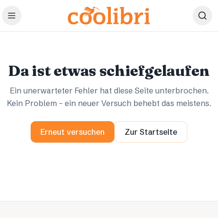
Zum Hauptinhalt springen
Ups.
Ups.
Da ist etwas schiefgelaufen
Ein unerwarteter Fehler hat diese Seite unterbrochen.
Kein Problem – ein neuer Versuch behebt das meistens.
Erneut versuchen
Zur Startseite