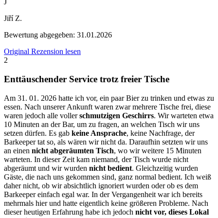
J
Jiří Z.
Bewertung abgegeben:
31.01.2026
Original Rezension lesen
2
Enttäuschender Service trotz freier Tische
Am 31. 01. 2026 hatte ich vor, ein paar Bier zu trinken und etwas zu
essen. Nach unserer Ankunft waren zwar mehrere Tische frei, diese
waren jedoch alle voller
schmutzigen Geschirrs
. Wir warteten etwa
10 Minuten an der Bar, um zu fragen, an welchen Tisch wir uns
setzen dürfen. Es gab
keine Ansprache
, keine Nachfrage, der
Barkeeper tat so, als wären wir nicht da. Daraufhin setzten wir uns
an einen
nicht abgeräumten Tisch
, wo wir weitere 15 Minuten
warteten. In dieser Zeit kam niemand, der Tisch wurde nicht
abgeräumt und wir wurden
nicht bedient
. Gleichzeitig wurden
Gäste, die nach uns gekommen sind, ganz normal bedient. Ich weiß
daher nicht, ob wir absichtlich ignoriert wurden oder ob es dem
Barkeeper einfach egal war. In der Vergangenheit war ich bereits
mehrmals hier und hatte eigentlich keine größeren Probleme. Nach
dieser heutigen Erfahrung habe ich jedoch
nicht vor, dieses Lokal