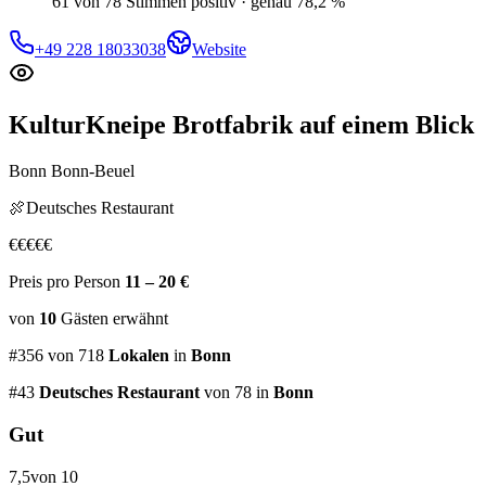
61 von 78 Stimmen positiv · genau 78,2 %
+49 228 18033038
Website
KulturKneipe Brotfabrik
auf einem Blick
Bonn Bonn-Beuel
🍖
Deutsches Restaurant
€
€
€
€
€
Preis pro Person
11 – 20 €
von
10
Gästen
erwähnt
#
356
von
718
Lokalen
in
Bonn
#
43
Deutsches Restaurant
von 78
in
Bonn
Gut
7,5
von 10