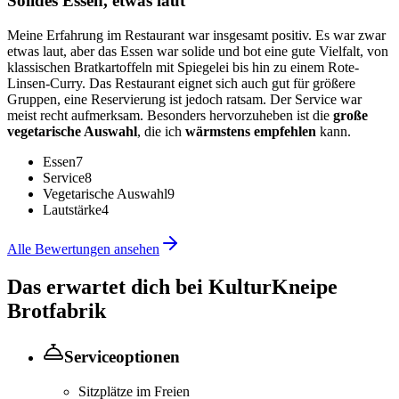
Solides Essen, etwas laut
Meine Erfahrung im Restaurant war insgesamt positiv. Es war zwar
etwas laut, aber das Essen war solide und bot eine gute Vielfalt, von
klassischen Bratkartoffeln mit Spiegelei bis hin zu einem Rote-
Linsen-Curry. Das Restaurant eignet sich auch gut für größere
Gruppen, eine Reservierung ist jedoch ratsam. Der Service war
meist recht aufmerksam. Besonders hervorzuheben ist die
große
vegetarische Auswahl
, die ich
wärmstens empfehlen
kann.
Essen
7
Service
8
Vegetarische Auswahl
9
Lautstärke
4
Alle Bewertungen ansehen
Das erwartet dich bei
KulturKneipe
Brotfabrik
Serviceoptionen
Sitzplätze im Freien