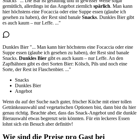
Snacks
"...
Die Bar ist geräumig und in gewisser Weise sogar
gemütlich, allerdings ist das Angebot ziemlich
spärlich
. Man kann
hier höchstens eine Focaccia oder eine Suppe essen (glaube ich
gesehen zu haben),
der Rest sind banale
Snacks
. Dunkles Bier gibt
es auch kaum – nur Leffe.
..."
Dunkles Bier
"...
Man kann hier höchstens eine Focaccia oder eine
Suppe essen (glaube ich gesehen zu haben), der Rest sind banale
Snacks.
Dunkles Bier
gibt es auch kaum
– nur Leffe. An den
Zapfhähnen gibt es drei Sorten Bier: Kölsch, Pils und noch eine
Sorte, der Rest ist Flaschenbier.
..."
Snacks
Dunkles Bier
Angebot
Wenn du auf der Suche nach guter, frischer Küche mit einer tollen
Getränkeauswahl und vegetarischen Optionen bist, dann bist du hier
genau richtig. Beachte aber, dass das Snack-Angebot und die dunkle
Bierauswahl etwas begrenzt sein könnten. Für ein leckeres Essen
lohnt sich ein Besuch aber definitiv!
Wie sind die Preise pro Gast bei