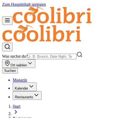
Zum Hauptinhalt springen
Was suchst du?
Ort wählen
Suchen
Magazin
Kalender
Restaurants
Start