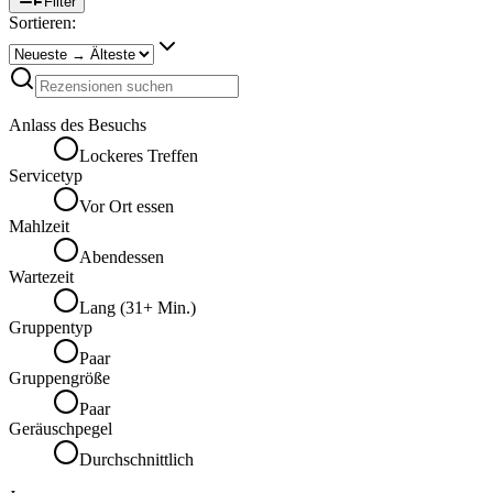
Filter
Sortieren:
Anlass des Besuchs
Lockeres Treffen
Servicetyp
Vor Ort essen
Mahlzeit
Abendessen
Wartezeit
Lang (31+ Min.)
Gruppentyp
Paar
Gruppengröße
Paar
Geräuschpegel
Durchschnittlich