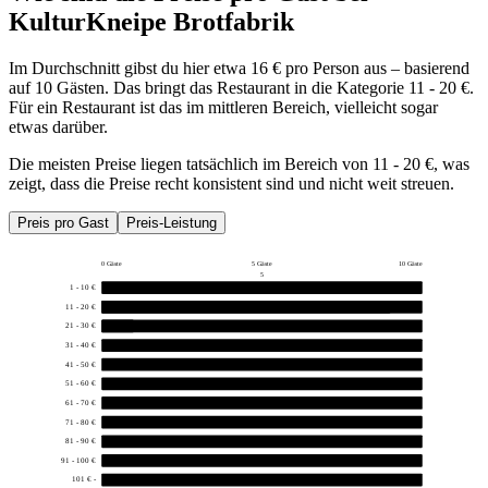
KulturKneipe Brotfabrik
Im Durchschnitt gibst du hier etwa 16 € pro Person aus – basierend
auf 10 Gästen. Das bringt das Restaurant in die Kategorie 11 - 20 €.
Für ein Restaurant ist das im mittleren Bereich, vielleicht sogar
etwas darüber.
Die meisten Preise liegen tatsächlich im Bereich von 11 - 20 €, was
zeigt, dass die Preise recht konsistent sind und nicht weit streuen.
Preis pro Gast
Preis-Leistung
0 Gäste
5 Gäste
10 Gäste
5
1 - 10 €
0
11 - 20 €
9
21 - 30 €
1
31 - 40 €
0
41 - 50 €
0
51 - 60 €
0
61 - 70 €
0
71 - 80 €
0
81 - 90 €
0
91 - 100 €
0
101 € -
0