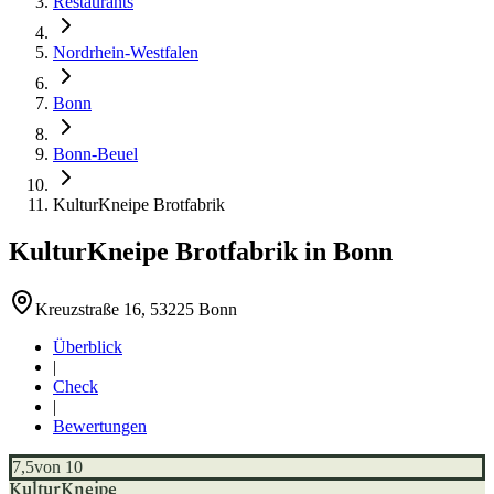
Restaurants
Nordrhein-Westfalen
Bonn
Bonn-Beuel
KulturKneipe Brotfabrik
KulturKneipe Brotfabrik
in
Bonn
Kreuzstraße 16, 53225 Bonn
Überblick
|
Check
|
Bewertungen
7,5
von 10
KulturKneipe