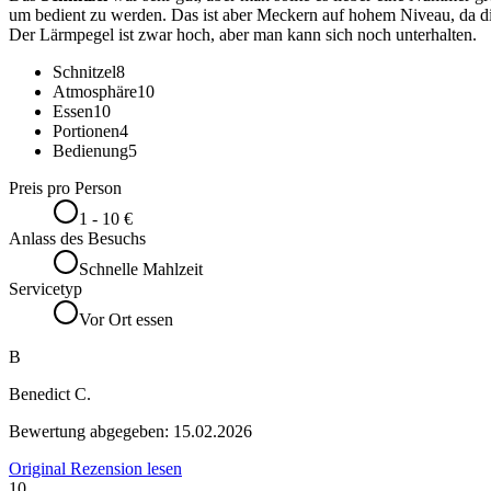
um bedient zu werden. Das ist aber Meckern auf hohem Niveau, da di
Der Lärmpegel ist zwar hoch, aber man kann sich noch unterhalten.
Schnitzel
8
Atmosphäre
10
Essen
10
Portionen
4
Bedienung
5
Preis pro Person
1 - 10 €
Anlass des Besuchs
Schnelle Mahlzeit
Servicetyp
Vor Ort essen
B
Benedict C.
Bewertung abgegeben:
15.02.2026
Original Rezension lesen
10