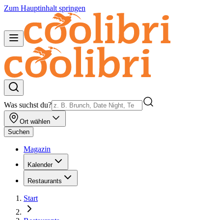
Zum Hauptinhalt springen
Was suchst du?
Ort wählen
Suchen
Magazin
Kalender
Restaurants
Start