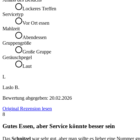
Lockeres Treffen
Servicetyp
Vor Ort essen
Mahlzeit
Abendessen
Gruppengröße
Große Gruppe
Geräuschpegel
Laut
L
Laslo B.
Bewertung abgegeben:
20.02.2026
Original Rezension lesen
8
Gutes Essen, aber Service könnte besser sein
Das
Schnitzel
war sehr gut, aber man sollte es lieber eine Nummer g