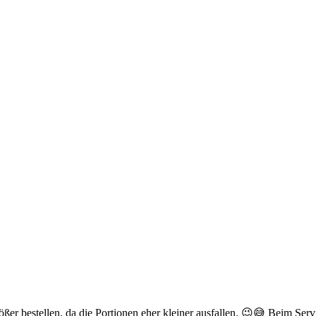
rößer bestellen, da die Portionen eher kleiner ausfallen. 😉😅 Beim S