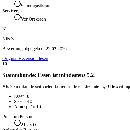
Stammgastbesuch
Servicetyp
Vor Ort essen
N
Nils Z.
Bewertung abgegeben:
22.02.2026
Original Rezension lesen
10
Stammkunde: Essen ist mindestens 5,2!
Als Stammkunde seit vielen Jahren finde ich die unter 5, 0 Bewertun
Essen
10
Service
10
Atmosphäre
10
Preis pro Person
21 - 30 €
Anlass des Besuchs