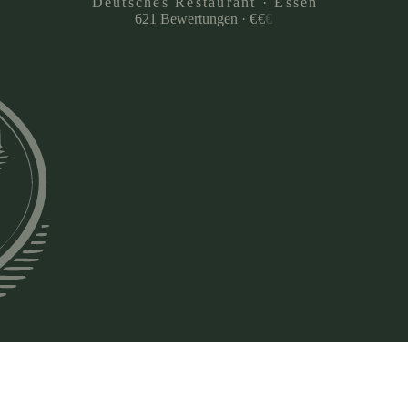
Deutsches Restaurant · Essen
621
Bewertungen
·
€
€
€