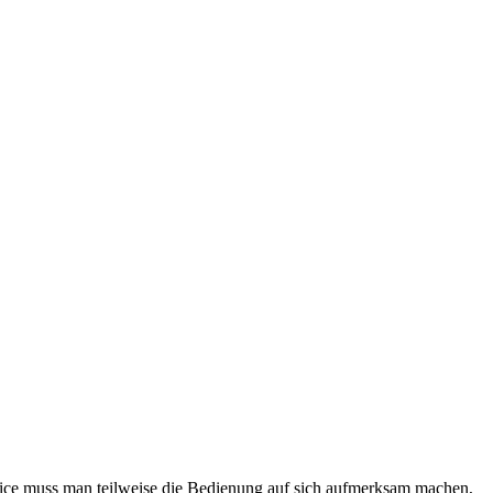
ervice muss man teilweise die Bedienung auf sich aufmerksam machen,