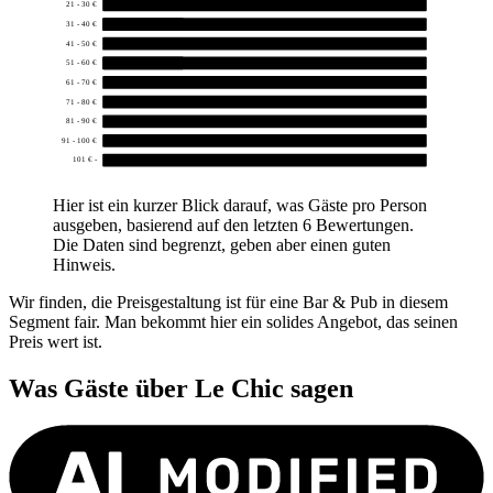
21 - 30 €
0
31 - 40 €
1
41 - 50 €
0
51 - 60 €
1
61 - 70 €
0
71 - 80 €
0
81 - 90 €
0
91 - 100 €
0
101 € -
0
Hier ist ein kurzer Blick darauf, was Gäste pro Person
ausgeben, basierend auf den letzten 6 Bewertungen.
Die Daten sind begrenzt, geben aber einen guten
Hinweis.
Wir finden, die Preisgestaltung ist für eine Bar & Pub in diesem
Segment fair. Man bekommt hier ein solides Angebot, das seinen
Preis wert ist.
Was Gäste über
Le Chic
sagen