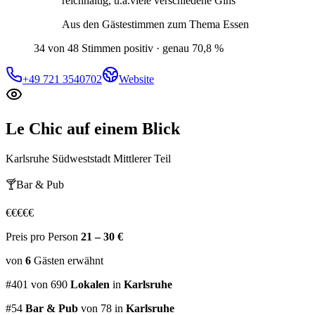
reichhaltig, u.a.viele verschiedene Gins
“
Aus den Gästestimmen zum Thema
Essen
34 von 48 Stimmen positiv · genau 70,8 %
+49 721 3540702
Website
Le Chic
auf einem Blick
Karlsruhe Südweststadt Mittlerer Teil
🍸
Bar & Pub
€
€
€
€
€
Preis pro Person
21 – 30 €
von
6
Gästen
erwähnt
#
401
von
690
Lokalen
in
Karlsruhe
#
54
Bar & Pub
von 78
in
Karlsruhe