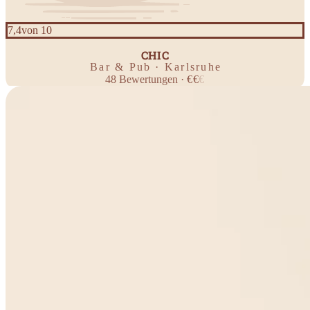
7,4
von 10
LE
CHIC
Bar & Pub · Karlsruhe
48
Bewertungen
·
€
€
€