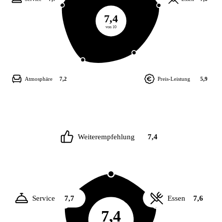
7,4
von 10
Atmosphäre
7,2
Preis-Leistung
5,9
Weiterempfehlung
7,4
Service
7,7
Essen
7,6
7,4