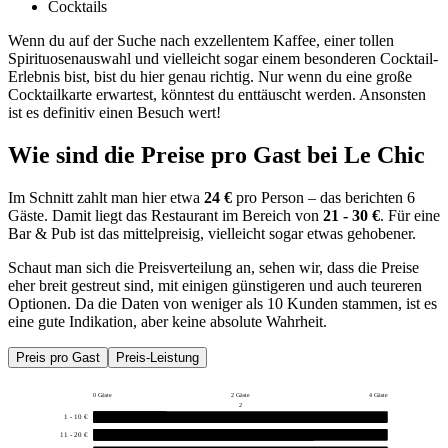
Cocktails
Wenn du auf der Suche nach exzellentem Kaffee, einer tollen
Spirituosenauswahl und vielleicht sogar einem besonderen Cocktail-
Erlebnis bist, bist du hier genau richtig. Nur wenn du eine große
Cocktailkarte erwartest, könntest du enttäuscht werden. Ansonsten
ist es definitiv einen Besuch wert!
Wie sind die Preise pro Gast bei
Le Chic
Im Schnitt zahlt man hier etwa
24 €
pro Person – das berichten 6
Gäste. Damit liegt das Restaurant im Bereich von
21 - 30 €
. Für eine
Bar & Pub ist das mittelpreisig, vielleicht sogar etwas gehobener.
Schaut man sich die Preisverteilung an, sehen wir, dass die Preise
eher breit gestreut sind, mit einigen günstigeren und auch teureren
Optionen. Da die Daten von weniger als 10 Kunden stammen, ist es
eine gute Indikation, aber keine absolute Wahrheit.
Preis pro Gast
Preis-Leistung
0 Gäste
2 Gäste
4 Gäste
2
1 - 10 €
1
11 - 20 €
3