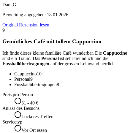
Dani G.
Bewertung abgegeben:
18.01.2026
Original Rezension lesen
9
Gemütliches Café mit tollem Cappuccino
Ich finde dieses kleine familiäre Café wunderbar. Die
Cappuccino
sind ein Traum. Das
Personal
ist sehr freundlich und die
Fussballübertragungen
auf der grossen Leinwand herrlich.
Cappuccino
10
Personal
9
Fussballübertragungen
8
Preis pro Person
31 - 40 €
Anlass des Besuchs
Lockeres Treffen
Servicetyp
Vor Ort essen