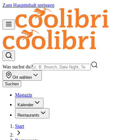
Zum Hauptinhalt springen
Was suchst du?
Ort wählen
Suchen
Magazin
Kalender
Restaurants
Start