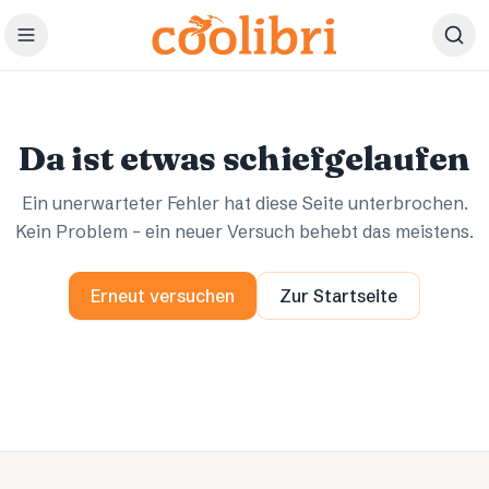
Zum Hauptinhalt springen
Ups.
Ups.
Da ist etwas schiefgelaufen
Ein unerwarteter Fehler hat diese Seite unterbrochen.
Kein Problem – ein neuer Versuch behebt das meistens.
Erneut versuchen
Zur Startseite