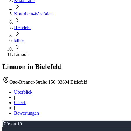
Restaurants
Nordrhein-Westfalen
Bielefeld
Mitte
Limoon
Limoon
in
Bielefeld
Otto-Brenner-Straße 156, 33604 Bielefeld
Überblick
|
Check
|
Bewertungen
7,9
von 10
L