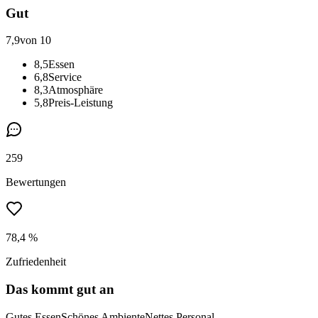
Gut
7,9
von 10
8,5
Essen
6,8
Service
8,3
Atmosphäre
5,8
Preis-Leistung
259
Bewertungen
78,4 %
Zufriedenheit
Das kommt gut an
Gutes Essen
Schönes Ambiente
Nettes Personal