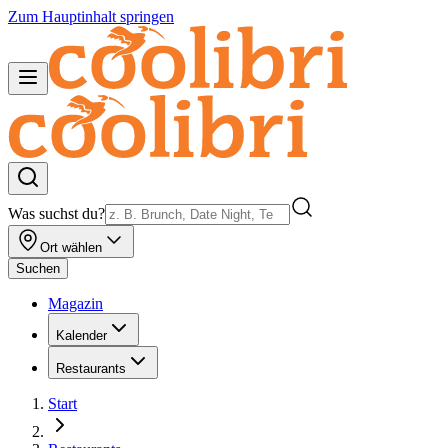
Zum Hauptinhalt springen
Was suchst du?
Ort wählen
Suchen
Magazin
Kalender
Restaurants
Start