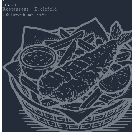
imoon
Restaurant · Bielefeld
259
Bewertungen
·
€
€
€