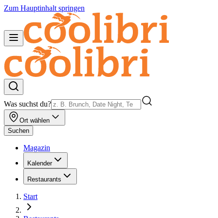
Zum Hauptinhalt springen
Was suchst du?
Ort wählen
Suchen
Magazin
Kalender
Restaurants
Start