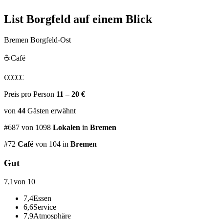
List Borgfeld
auf einem Blick
Bremen Borgfeld-Ost
☕
Café
€
€
€
€
€
Preis pro Person
11 – 20 €
von
44
Gästen
erwähnt
#
687
von
1098
Lokalen
in
Bremen
#
72
Café
von 104
in
Bremen
Gut
7,1
von 10
7,4
Essen
6,6
Service
7,9
Atmosphäre