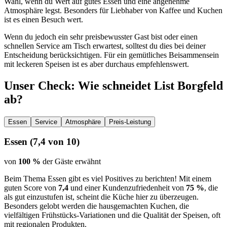
Wahl, wenn du Wert auf gutes Essen und eine angenehme
Atmosphäre legst. Besonders für Liebhaber von Kaffee und Kuchen
ist es einen Besuch wert.
Wenn du jedoch ein sehr preisbewusster Gast bist oder einen
schnellen Service am Tisch erwartest, solltest du dies bei deiner
Entscheidung berücksichtigen. Für ein gemütliches Beisammensein
mit leckeren Speisen ist es aber durchaus empfehlenswert.
Unser Check
: Wie schneidet
List Borgfeld
ab?
Essen
Service
Atmosphäre
Preis-Leistung
Essen
(
7,4
von 10)
von
100 %
der Gäste erwähnt
Beim Thema Essen gibt es viel Positives zu berichten! Mit einem
guten Score von
7,4
und einer Kundenzufriedenheit von
75 %
, die
als gut einzustufen ist, scheint die Küche hier zu überzeugen.
Besonders gelobt werden die hausgemachten Kuchen, die
vielfältigen Frühstücks-Variationen und die Qualität der Speisen, oft
mit regionalen Produkten.