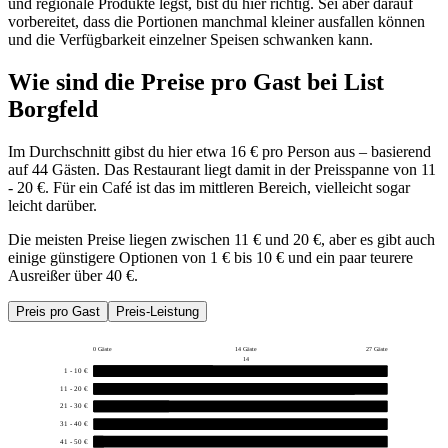
und regionale Produkte legst, bist du hier richtig. Sei aber darauf
vorbereitet, dass die Portionen manchmal kleiner ausfallen können
und die Verfügbarkeit einzelner Speisen schwanken kann.
Wie sind die Preise pro Gast bei
List
Borgfeld
Im Durchschnitt gibst du hier etwa 16 € pro Person aus – basierend
auf 44 Gästen. Das Restaurant liegt damit in der Preisspanne von 11
- 20 €. Für ein Café ist das im mittleren Bereich, vielleicht sogar
leicht darüber.
Die meisten Preise liegen zwischen 11 € und 20 €, aber es gibt auch
einige günstigere Optionen von 1 € bis 10 € und ein paar teurere
Ausreißer über 40 €.
Preis pro Gast
Preis-Leistung
0 Gäste
14 Gäste
27 Gäste
14
1 - 10 €
11
11 - 20 €
24
21 - 30 €
7
31 - 40 €
0
41 - 50 €
1