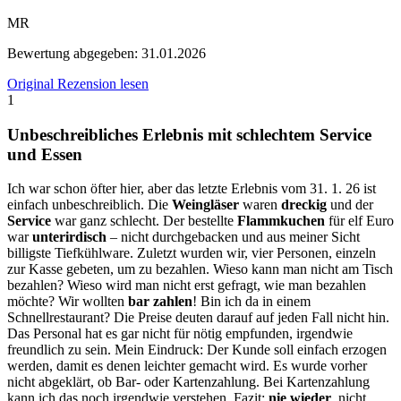
MR
Bewertung abgegeben:
31.01.2026
Original Rezension lesen
1
Unbeschreibliches Erlebnis mit schlechtem Service
und Essen
Ich war schon öfter hier, aber das letzte Erlebnis vom 31. 1. 26 ist
einfach unbeschreiblich. Die
Weingläser
waren
dreckig
und der
Service
war ganz schlecht. Der bestellte
Flammkuchen
für elf Euro
war
unterirdisch
– nicht durchgebacken und aus meiner Sicht
billigste Tiefkühlware. Zuletzt wurden wir, vier Personen, einzeln
zur Kasse gebeten, um zu bezahlen. Wieso kann man nicht am Tisch
bezahlen? Wieso wird man nicht erst gefragt, wie man bezahlen
möchte? Wir wollten
bar zahlen
! Bin ich da in einem
Schnellrestaurant? Die Preise deuten darauf auf jeden Fall nicht hin.
Das Personal hat es gar nicht für nötig empfunden, irgendwie
freundlich zu sein. Mein Eindruck: Der Kunde soll einfach erzogen
werden, damit es denen leichter gemacht wird. Es wurde vorher
nicht abgeklärt, ob Bar- oder Kartenzahlung. Bei Kartenzahlung
kann ich das noch irgendwie verstehen. Fazit:
nie wieder
, nicht