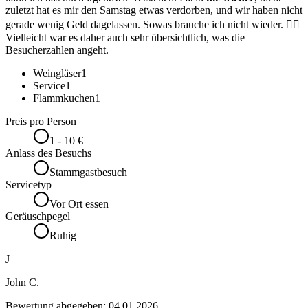
zuletzt hat es mir den Samstag etwas verdorben, und wir haben nicht
gerade wenig Geld dagelassen. Sowas brauche ich nicht wieder. 👎🏻
Vielleicht war es daher auch sehr übersichtlich, was die
Besucherzahlen angeht.
Weingläser
1
Service
1
Flammkuchen
1
Preis pro Person
1 - 10 €
Anlass des Besuchs
Stammgastbesuch
Servicetyp
Vor Ort essen
Geräuschpegel
Ruhig
J
John C.
Bewertung abgegeben:
04.01.2026