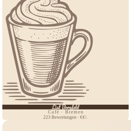
List Borgfeld
Café · Bremen
223
Bewertungen
·
€
€
€