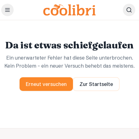
Zum Hauptinhalt springen
Ups.
Ups.
Da ist etwas schiefgelaufen
Ein unerwarteter Fehler hat diese Seite unterbrochen.
Kein Problem – ein neuer Versuch behebt das meistens.
Erneut versuchen
Zur Startseite