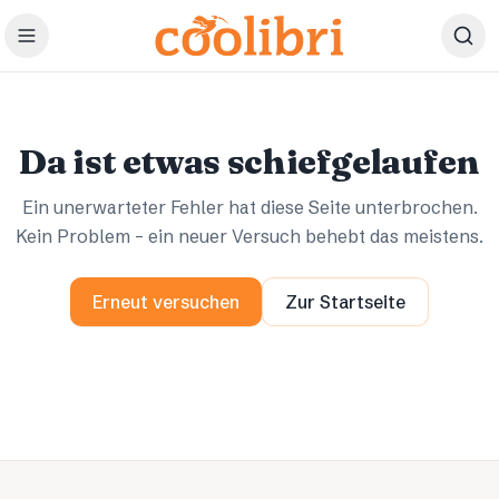
Zum Hauptinhalt springen
Ups.
Ups.
Da ist etwas schiefgelaufen
Ein unerwarteter Fehler hat diese Seite unterbrochen.
Kein Problem – ein neuer Versuch behebt das meistens.
Erneut versuchen
Zur Startseite