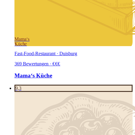
Mama‘s
Küche
Fast-Food-Restaurant · Duisburg
369
Bewertungen
·
€
€
€
Mama‘s Küche
9,3