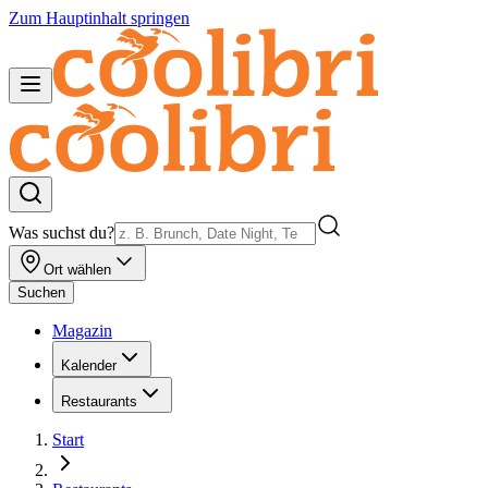
Zum Hauptinhalt springen
Was suchst du?
Ort wählen
Suchen
Magazin
Kalender
Restaurants
Start