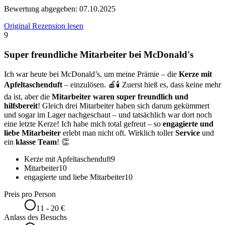
Bewertung abgegeben:
07.10.2025
Original Rezension lesen
9
Super freundliche Mitarbeiter bei McDonald's
Ich war heute bei McDonald’s, um meine Prämie – die
Kerze mit
Apfeltaschenduft
– einzulösen. 🍎🕯️ Zuerst hieß es, dass keine mehr
da ist, aber die
Mitarbeiter waren super freundlich und
hilfsbereit
! Gleich drei Mitarbeiter haben sich darum gekümmert
und sogar im Lager nachgeschaut – und tatsächlich war dort noch
eine letzte Kerze! Ich habe mich total gefreut – so
engagierte und
liebe Mitarbeiter
erlebt man nicht oft. Wirklich toller
Service
und
ein
klasse Team
! 👏
Kerze mit Apfeltaschenduft
9
Mitarbeiter
10
engagierte und liebe Mitarbeiter
10
Preis pro Person
11 - 20 €
Anlass des Besuchs