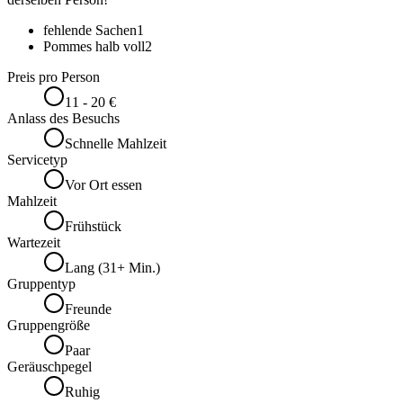
fehlende Sachen
1
Pommes halb voll
2
Preis pro Person
11 - 20 €
Anlass des Besuchs
Schnelle Mahlzeit
Servicetyp
Vor Ort essen
Mahlzeit
Frühstück
Wartezeit
Lang (31+ Min.)
Gruppentyp
Freunde
Gruppengröße
Paar
Geräuschpegel
Ruhig