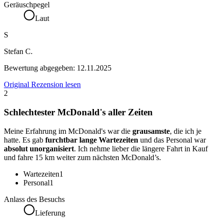
Geräuschpegel
Laut
S
Stefan C.
Bewertung abgegeben:
12.11.2025
Original Rezension lesen
2
Schlechtester McDonald's aller Zeiten
Meine Erfahrung im McDonald's war die
grausamste
, die ich je
hatte. Es gab
furchtbar lange Wartezeiten
und das Personal war
absolut unorganisiert
. Ich nehme lieber die längere Fahrt in Kauf
und fahre 15 km weiter zum nächsten McDonald’s.
Wartezeiten
1
Personal
1
Anlass des Besuchs
Lieferung