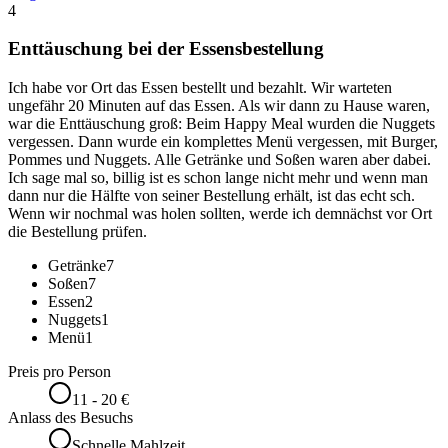
4
Enttäuschung bei der Essensbestellung
Ich habe vor Ort das Essen bestellt und bezahlt. Wir warteten
ungefähr 20 Minuten auf das Essen. Als wir dann zu Hause waren,
war die Enttäuschung groß: Beim Happy Meal wurden die Nuggets
vergessen. Dann wurde ein komplettes Menü vergessen, mit Burger,
Pommes und Nuggets. Alle Getränke und Soßen waren aber dabei.
Ich sage mal so, billig ist es schon lange nicht mehr und wenn man
dann nur die Hälfte von seiner Bestellung erhält, ist das echt sch.
Wenn wir nochmal was holen sollten, werde ich demnächst vor Ort
die Bestellung prüfen.
Getränke
7
Soßen
7
Essen
2
Nuggets
1
Menü
1
Preis pro Person
11 - 20 €
Anlass des Besuchs
Schnelle Mahlzeit