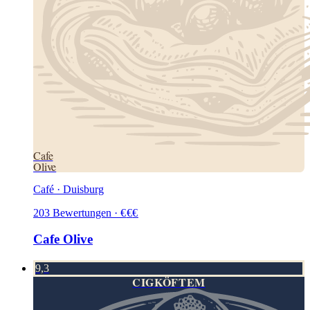
Cafe
Olive
Café · Duisburg
203
Bewertungen
·
€
€
€
Cafe Olive
9,3
CIGKÖFTEM