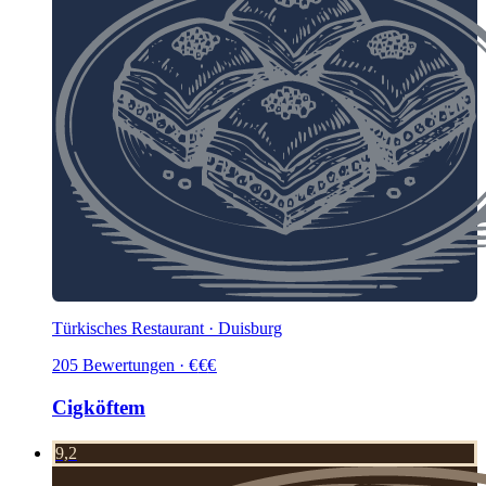
Türkisches Restaurant · Duisburg
205
Bewertungen
·
€
€
€
Cigköftem
9,2