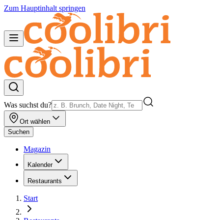
Zum Hauptinhalt springen
Was suchst du?
Ort wählen
Suchen
Magazin
Kalender
Restaurants
Start