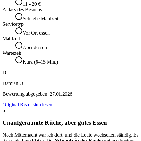
11 - 20 €
Anlass des Besuchs
Schnelle Mahlzeit
Servicetyp
Vor Ort essen
Mahlzeit
Abendessen
Wartezeit
Kurz (6–15 Min.)
D
Damian O.
Bewertung abgegeben:
27.01.2026
Original Rezension lesen
6
Unaufgeräumte Küche, aber gutes Essen
Nach Mitternacht war ich dort, und die Leute wechselten ständig. Es
gab viele freie Plätze. Der
Schmutz in der Küche
mit verstreutem