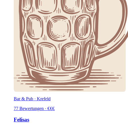
Bar & Pub · Krefeld
77
Bewertungen
·
€
€
€
Felisas