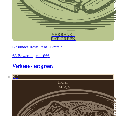
VERBENE -
EAT GREEN
Gesundes Restaurant · Krefeld
68
Bewertungen
·
€
€
€
Verbene - eat green
9,2
Indian
Heritage