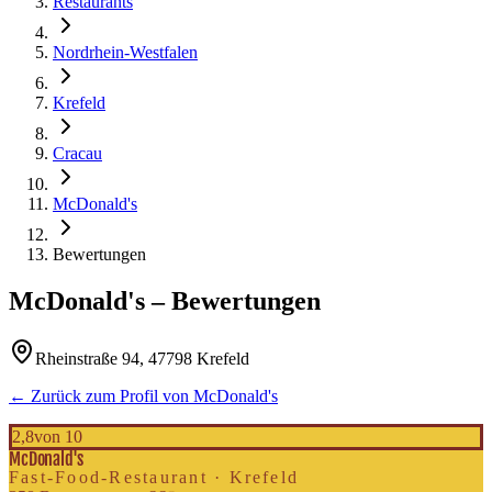
Restaurants
Nordrhein-Westfalen
Krefeld
Cracau
McDonald's
Bewertungen
McDonald's
– Bewertungen
Rheinstraße 94, 47798 Krefeld
← Zurück zum Profil von
McDonald's
2,8
von 10
McDonald's
Fast-Food-Restaurant · Krefeld