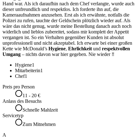
Hand war. Als ich daraufhin nach dem Chef verlangte, wurde auch
dieser unfreundlich und respektlos. Ich forderte ihn auf, die
Kameraaufnahmen anzusehen. Erst als ich erwähnte, notfalls die
Polizei zu rufen, tauchte der Geldschein plötzlich wieder auf. Als
wäre das nicht genug, wurde meine Bestellung danach auch noch
widerlich und lieblos zubereitet, sodass mir komplett der Appetit
vergangen ist. So ein Verhalten gegenüber Kunden ist absolut
unprofessionell und nicht akzeptabel. Ich erwarte bei einer großen
Kette wie McDonald’s
Hygiene
,
Ehrlichkeit
und
respektvollen
Umgang
– nichts davon war hier gegeben. Nie wieder ‼️
Hygiene
1
Mitarbeiterin
1
Chef
1
Preis pro Person
11 - 20 €
Anlass des Besuchs
Schnelle Mahlzeit
Servicetyp
Zum Mitnehmen
A