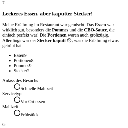
7
Leckeres Essen, aber kaputter Stecker!
Meine Erfahrung im Restaurant war gemischt. Das
Essen
war
wirklich gut, besonders die
Pommes
und die
CBO-Sauce
, die
einfach perfekt war! Die
Portionen
waren auch großzügig.
Allerdings war der
Stecker kaputt
😞, was die Erfahrung etwas
getrübt hat.
Essen
9
Portionen
8
Pommes
9
Stecker
2
Anlass des Besuchs
Schnelle Mahlzeit
Servicetyp
Vor Ort essen
Mahlzeit
Frühstück
G