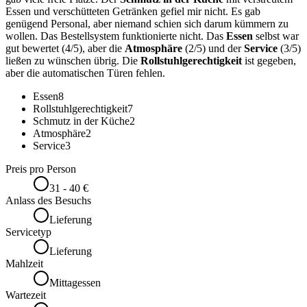
Essen und verschütteten Getränken gefiel mir nicht. Es gab
genügend Personal, aber niemand schien sich darum kümmern zu
wollen. Das Bestellsystem funktionierte nicht. Das
Essen
selbst war
gut bewertet (4/5), aber die
Atmosphäre
(2/5) und der
Service
(3/5)
ließen zu wünschen übrig. Die
Rollstuhlgerechtigkeit
ist gegeben,
aber die automatischen Türen fehlen.
Essen
8
Rollstuhlgerechtigkeit
7
Schmutz in der Küche
2
Atmosphäre
2
Service
3
Preis pro Person
31 - 40 €
Anlass des Besuchs
Lieferung
Servicetyp
Lieferung
Mahlzeit
Mittagessen
Wartezeit