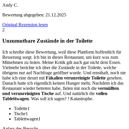
Andy C.
Bewertung abgegeben:
21.12.2025
Original Rezension lesen
2
Unzumutbare Zustände in der Toilette
Ich schreibe diese Bewertung, weil diese Plattform hoffentlich für
Besserung sorgt. Ich bin in dieses Restaurant, um kurz was zum
Mitnehmen zu holen. Meine Kritik gilt auch gar nicht dem Essen.
Vielmehr berichte ich über die Zustände in der Toilette, welche
übrigens nur auf Nachfrage geöffnet wurde. Und ernsthaft, noch nie
habe ich eine derart mit
Fäkalien verunreinigte Toilette
gesehen.
Danach hatte ich eigentlich keinen Hunger mehr. Nachdem ich das
Restaurant wieder betreten habe, fielen mir noch die
vermüllten
und verunreinigten Tische
auf. Und natürlich die
vollen
Tablettwagen
. Was soll ich sagen? ! Katastrophe.
Toilette
1
Tische
1
Tablettwagen
1
Anlass des Besuchs