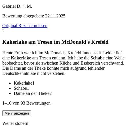
Gabriel D. “. M.
Bewertung abgegeben:
22.11.2025
Original Rezension lesen
2
Kakerlake am Tresen im McDonald's Krefeld
Heute Früh war ich im McDonald's Krefeld Innenstadt. Leider lief
eine
Kakerlake
am Tresen entlang. Ich habe die
Schabe
eine Weile
beobachtet, bevor sie zwischen Küche und Essbereich verschwand.
Die Dame an der Theke konnte mich aufgrund fehlender
Deutschkenntnisse nicht verstehen.
Kakerlake
1
Schabe
1
Dame an der Theke
2
1–10 von 93 Bewertungen
Mehr anzeigen
Weiter stöbern