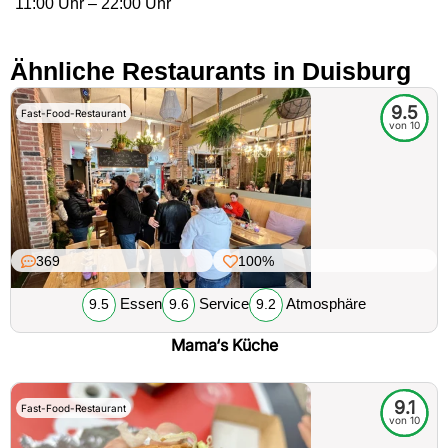
11:00 Uhr – 22:00 Uhr
Ähnliche Restaurants in Duisburg
9.5
Fast-Food-Restaurant
von 10
369
100%
Essen
Service
Atmosphäre
9.5
9.6
9.2
Mama‘s Küche
9.1
Fast-Food-Restaurant
von 10