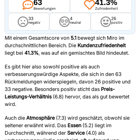
63
41.3%
Bewertungen
Zufriedenheit
33
4
26
negativ
neutral
positiv
Mit einem Gesamtscore von
5.1
bewegt sich Miro im
durchschnittlichen Bereich. Die
Kundenzufriedenheit
liegt bei
41.3%
, was auf ein gemischtes Bild hindeutet.
Es gibt hier also sowohl positive als auch
verbesserungswürdige Aspekte, die sich in den 63
Rückmeldungen widerspiegeln, davon 26 positive und
33 negative. Besonders positiv sticht das
Preis-
Leistungs-Verhältnis
(6.8) hervor, das als gut bewertet
wird.
Auch die
Atmosphäre
(7.3) wird geschätzt, obwohl sie
seltener erwähnt wird. Das
Essen
(5.2) liegt im
Durchschnitt, während der
Service
(4.0) als