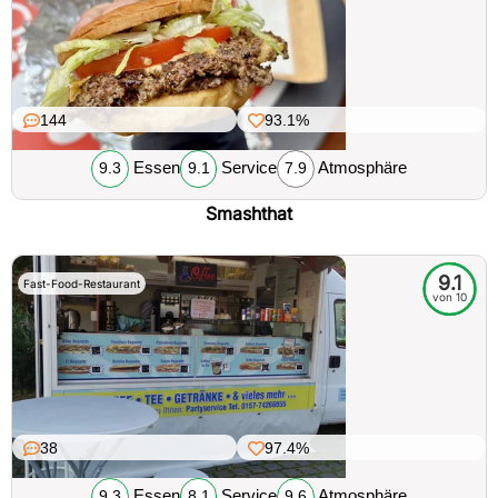
144
93.1%
Essen
Service
Atmosphäre
9.3
9.1
7.9
Smashthat
9.1
Fast-Food-Restaurant
von 10
38
97.4%
Essen
Service
Atmosphäre
9.3
8.1
9.6