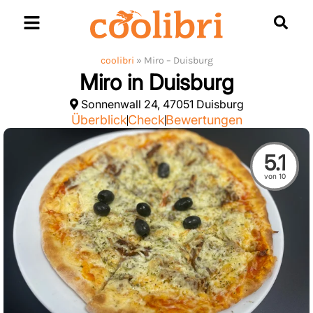
Skip
to
content
coolibri
»
Miro – Duisburg
Miro in Duisburg
Sonnenwall 24, 47051 Duisburg
Überblick
Check
Bewertungen
5.1
von 10