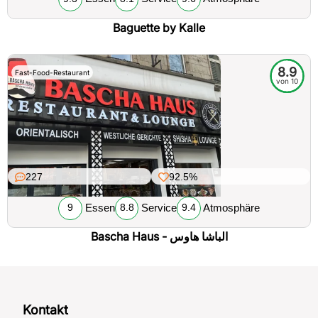
Baguette by Kalle
8.9
Fast-Food-Restaurant
von 10
227
92.5%
Essen
Service
Atmosphäre
9
8.8
9.4
Bascha Haus - الباشا هاوس
Kontakt