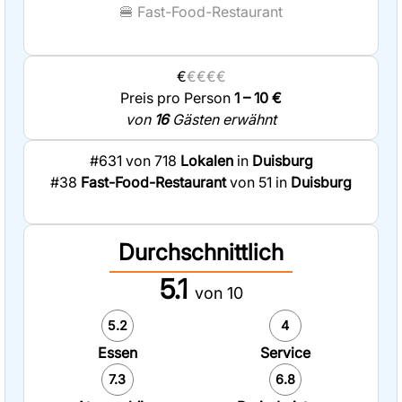
🍔
Fast-Food-Restaurant
€
€€€€
Preis pro Person
1 – 10 €
von
16
Gästen erwähnt
#631 von 718
Lokalen
in
Duisburg
#38
Fast-Food-Restaurant
von 51 in
Duisburg
Durchschnittlich
5.1
von 10
5.2
4
Essen
Service
7.3
6.8