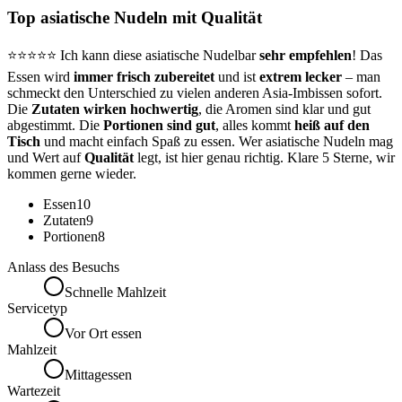
Top asiatische Nudeln mit Qualität
⭐⭐⭐⭐⭐ Ich kann diese asiatische Nudelbar
sehr empfehlen
! Das
Essen wird
immer frisch zubereitet
und ist
extrem lecker
– man
schmeckt den Unterschied zu vielen anderen Asia-Imbissen sofort.
Die
Zutaten wirken hochwertig
, die Aromen sind klar und gut
abgestimmt. Die
Portionen sind gut
, alles kommt
heiß auf den
Tisch
und macht einfach Spaß zu essen. Wer asiatische Nudeln mag
und Wert auf
Qualität
legt, ist hier genau richtig. Klare 5 Sterne, wir
kommen gerne wieder.
Essen
10
Zutaten
9
Portionen
8
Anlass des Besuchs
Schnelle Mahlzeit
Servicetyp
Vor Ort essen
Mahlzeit
Mittagessen
Wartezeit