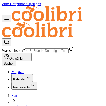
Zum Hauptinhalt springen
Was suchst du?
Ort wählen
Suchen
Magazin
Kalender
Restaurants
Start