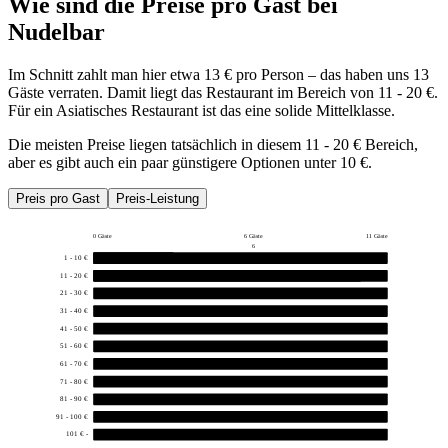
Wie sind die Preise pro Gast bei
Nudelbar
Im Schnitt zahlt man hier etwa 13 € pro Person – das haben uns 13
Gäste verraten. Damit liegt das Restaurant im Bereich von 11 - 20 €.
Für ein Asiatisches Restaurant ist das eine solide Mittelklasse.
Die meisten Preise liegen tatsächlich in diesem 11 - 20 € Bereich,
aber es gibt auch ein paar günstigere Optionen unter 10 €.
Preis pro Gast
Preis-Leistung
0 Gäste
6 Gäste
11 Gäste
6
1 - 10 €
3
11 - 20 €
10
21 - 30 €
0
31 - 40 €
0
41 - 50 €
0
51 - 60 €
0
61 - 70 €
0
71 - 80 €
0
81 - 90 €
0
91 - 100 €
0
101 € -
0