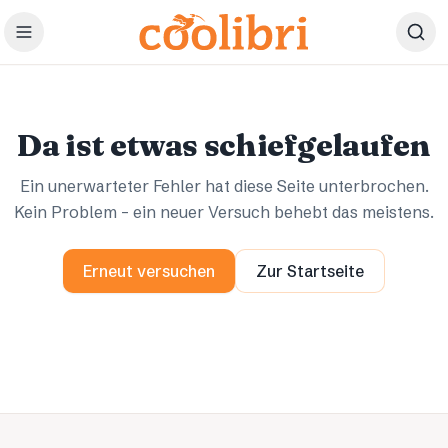
Zum Hauptinhalt springen
Ups.
Ups.
Da ist etwas schiefgelaufen
Ein unerwarteter Fehler hat diese Seite unterbrochen.
Kein Problem – ein neuer Versuch behebt das meistens.
Erneut versuchen
Zur Startseite