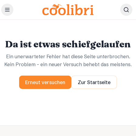
Zum Hauptinhalt springen
Ups.
Ups.
Da ist etwas schiefgelaufen
Ein unerwarteter Fehler hat diese Seite unterbrochen.
Kein Problem – ein neuer Versuch behebt das meistens.
Erneut versuchen
Zur Startseite