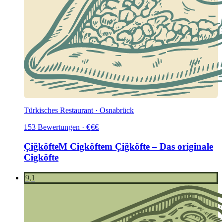
Türkisches Restaurant · Osnabrück
153
Bewertungen
·
€
€
€
ÇiğköfteM Cigköftem Çiğköfte – Das originale
Cigköfte
9,1