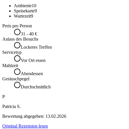
Ambiente
10
Speisekarte
9
Wartezeit
9
Preis pro Person
31 - 40 €
Anlass des Besuchs
Lockeres Treffen
Servicetyp
Vor Ort essen
Mahlzeit
Abendessen
Geräuschpegel
Durchschnittlich
P
Patricia S.
Bewertung abgegeben:
13.02.2026
Original Rezension lesen