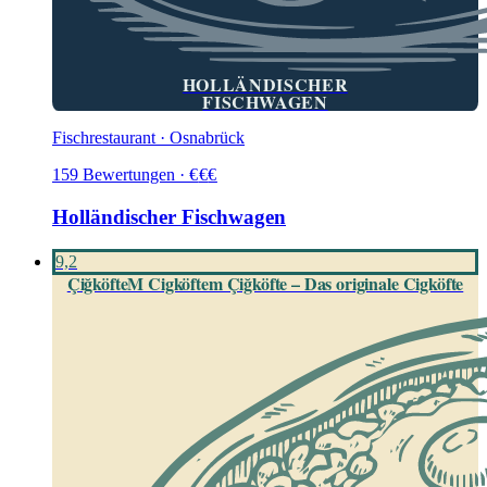
HOLLÄNDISCHER
FISCHWAGEN
Fischrestaurant · Osnabrück
159
Bewertungen
·
€
€
€
Holländischer Fischwagen
9,2
ÇiğköfteM Cigköftem Çiğköfte – Das originale Cigköfte