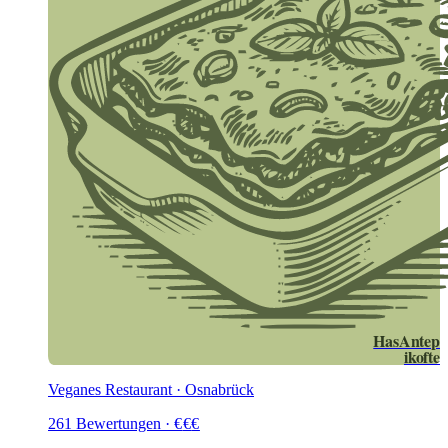
HasAntep
ikofte
Veganes Restaurant · Osnabrück
261
Bewertungen
·
€
€
€