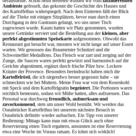
herausstellte. Schon beim Betreten wurden wir vom
faszinierenden
Ambiente
gefesselt, das gekonnt die Geschichte des Hauses und
des Kartoffelhus widerspiegelt. Nach dem Eintreten fällt der Blick
auf die Theke mit einigen Sitzplätzen, bevor man durch einen
Durchgang in den Gastraum gelangt, wo uns unser Tisch
zugewiesen wurde. Kaum hatten wir Platz genommen, wurden
unsere Getränke serviert und die Bestellung aus der
kleinen, aber
perfekt abgestimmten Speisekarte
aufgenommen. Obwohl das
Restaurant gut besucht war, mussten wir nicht lange auf unser Essen
warten. Wir genossen das Braumeister Schnitzel und die
Schweinefilet Medaillons. Das Fleisch war zart und zerging auf der
Zunge, die Saucen waren perfekt gewürzt und harmonisch auf die
Gerichte abgestimmt, ergänzt durch frische Pilze bzw. Leckere
Kräuter der Provence. Besonders beeindruckt haben mich die
Kartoffelrösti
, die ich nirgendwo besser gegessen habe – sie
schmeckten wie bei Muttern. Meine Frau war von dem Rosenkohl
mit Speck und dem Kartoffelgratin
begeistert
. Die Portionen waren
reichlich bemessen, sodass wir Mühe hatten, alles aufzuessen. Das
Personal war durchweg
freundlich, aufmerksam und
zuvorkommend
, stets um unser Wohl bemüht. Wir werden das
Osnabrücker Kartoffelhus bei unserem nächsten Besuch in
Osnabrück definitiv wieder aufsuchen. Ein Tipp von unserer
Bedienung: Mittags kann man mit etwas Glück auch ohne
Reservierung einen Tisch ergattern, ansonsten ist eine Reservierung
etwa eine Woche im Voraus ratsam. Es lohnt sich wirklich!