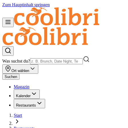
Zum Hauptinhalt springen
Was suchst du?
Ort wählen
Suchen
Magazin
Kalender
Restaurants
Start