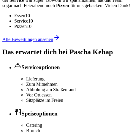
der
Service
war super. Obwohl wir spät ankamen, hat das Team
sogar nach Feierabend noch
Pizzen
für uns gebacken. Vielen Dank!
Essen
10
Service
10
Pizzen
10
Alle Bewertungen ansehen
Das erwartet dich bei
Pascha Kebap
Serviceoptionen
Lieferung
Zum Mitnehmen
Abholung am Straßenrand
Vor Ort essen
Sitzplätze im Freien
Speiseoptionen
Catering
Brunch