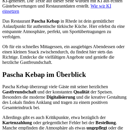
KI-generiert.
Die Texte auf dieser Seite wurden mit KI aus echten
Gästebewertungen und Restaurantdaten erstellt.
Wie wir KI
einsetzen
Das Restaurant
Pascha Kebap
in Rhede ist dein gemütlicher
Anlaufpunkt für authentische türkische Küche. Hier erlebst du eine
entspannte Atmosphäre, perfekt, um Sportübertragungen zu
verfolgen.
Ob für ein schnelles Mittagessen, ein ausgiebiges Abendessen oder
einen kleinen Snack zwischendurch, du findest hier stets das
Richtige. Entdecke die vielfältigen Angebote und genieße die
herzliche Gastfreundschaft.
Pascha Kebap
im Überblick
Pascha Kebap überzeugt viele Gäste mit seiner herzlichen
Gastfreundschaft
und der konstanten
Qualität
der Speisen.
Besonders die moderne
Digitalisierung
und die kreative Gestaltung
des Lokals finden Anklang und tragen zu einem positiven
Gesamteindruck bei.
Allerdings gibt es auch Kritikpunkte, etwa bezüglich der
Kartenzahlung
oder gelegentlicher Fehler bei der
Bestellung
.
Manche empfinden die Atmosphäre als etwas
ungepflegt
oder die