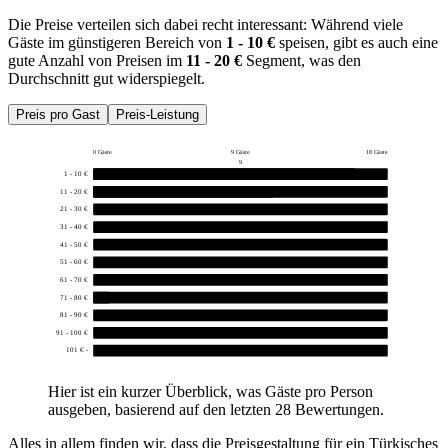
Die Preise verteilen sich dabei recht interessant: Während viele
Gäste im günstigeren Bereich von
1 - 10 €
speisen, gibt es auch eine
gute Anzahl von Preisen im
11 - 20 €
Segment, was den
Durchschnitt gut widerspiegelt.
Preis pro Gast
Preis-Leistung
0 Gäste
9 Gäste
18 Gäste
9
1 - 10 €
16
11 - 20 €
11
21 - 30 €
0
31 - 40 €
0
41 - 50 €
0
51 - 60 €
0
61 - 70 €
0
71 - 80 €
1
81 - 90 €
0
91 - 100 €
0
101 € -
0
Hier ist ein kurzer Überblick, was Gäste pro Person
ausgeben, basierend auf den letzten 28 Bewertungen.
Alles in allem finden wir, dass die Preisgestaltung für ein Türkisches