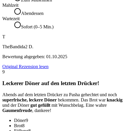
Mahlzeit
Abendessen
Wartezeit
Sofort (0–5 Min.)
T
TheBandida2 D.
Bewertung abgegeben:
01.10.2025
Original Rezension lesen
9
Leckerer Döner auf den letzten Drücker!
Abends auf dem letzten Drücker zu Pasha gehechtet und noch
superfrische, leckere Döner
bekommen. Das Brot war
knackig
und der Döner
gut gefüllt
mit Wunschbelag. Eine wahre
Gaumenfreude
, dankeee!
Döner
9
Brot
8
Füllung
8