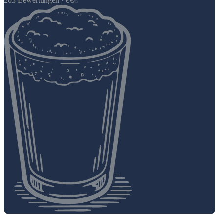
203
Bewertungen
·
€
€
€