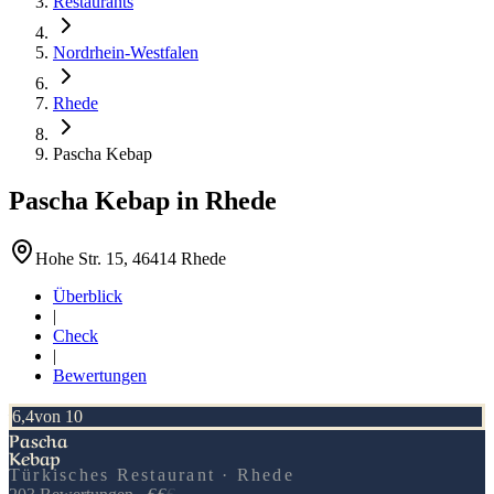
Restaurants
Nordrhein-Westfalen
Rhede
Pascha Kebap
Pascha Kebap
in
Rhede
Hohe Str. 15, 46414 Rhede
Überblick
|
Check
|
Bewertungen
6,4
von 10
Pascha
Kebap
Türkisches Restaurant · Rhede