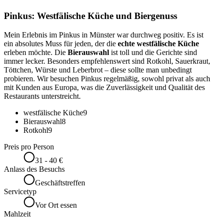
Pinkus: Westfälische Küche und Biergenuss
Mein Erlebnis im Pinkus in Münster war durchweg positiv. Es ist
ein absolutes Muss für jeden, der die
echte westfälische Küche
erleben möchte. Die
Bierauswahl
ist toll und die Gerichte sind
immer lecker. Besonders empfehlenswert sind Rotkohl, Sauerkraut,
Töttchen, Würste und Leberbrot – diese sollte man unbedingt
probieren. Wir besuchen Pinkus regelmäßig, sowohl privat als auch
mit Kunden aus Europa, was die Zuverlässigkeit und Qualität des
Restaurants unterstreicht.
westfälische Küche
9
Bierauswahl
8
Rotkohl
9
Preis pro Person
31 - 40 €
Anlass des Besuchs
Geschäftstreffen
Servicetyp
Vor Ort essen
Mahlzeit