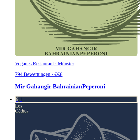
MIR GAHANGIR
BAHRAINIANPEPERONI
Veganes Restaurant · Münster
794
Bewertungen
·
€
€
€
Mir Gahangir BahrainianPeperoni
9,1
Les
Cèdres