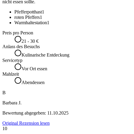
nicht essen sollte.
Pfefferpotthast
1
roten Pfeffers
1
Warmhaltestation
1
Preis pro Person
21 - 30 €
Anlass des Besuchs
Kulinarische Entdeckung
Servicetyp
Vor Ort essen
Mahlzeit
Abendessen
B
Barbara J.
Bewertung abgegeben:
11.10.2025
Original Rezension lesen
10