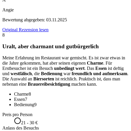
Angie
Bewertung abgegeben:
03.11.2025
Original Rezension lesen
8
Uralt, aber charmant und gutbürgerlich
Meine Erfahrung im Restaurant war gemischt. Es ist zwar etwas in
die Jahre gekommen, hat aber seinen eigenen
Charme
. Für
Erstbesucher ist ein Besuch
unbedingt wert
. Das
Essen
ist deftig
und
westfälisch
, die
Bedienung
war
freundlich und aufmerksam
.
Die Auswahl an
Biersorten
ist reichlich. Praktisch ist, dass man
nebenan eine
Brauereibesichtigung
machen kann.
Charme
8
Essen
7
Bedienung
9
Preis pro Person
21 - 30 €
Anlass des Besuchs