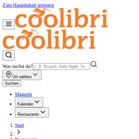
Zum Hauptinhalt springen
Was suchst du?
Ort wählen
Suchen
Magazin
Kalender
Restaurants
Start