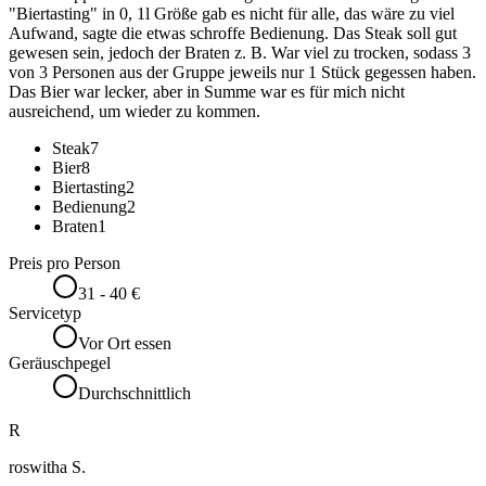
"Biertasting" in 0, 1l Größe gab es nicht für alle, das wäre zu viel
Aufwand, sagte die etwas schroffe Bedienung. Das Steak soll gut
gewesen sein, jedoch der Braten z. B. War viel zu trocken, sodass 3
von 3 Personen aus der Gruppe jeweils nur 1 Stück gegessen haben.
Das Bier war lecker, aber in Summe war es für mich nicht
ausreichend, um wieder zu kommen.
Steak
7
Bier
8
Biertasting
2
Bedienung
2
Braten
1
Preis pro Person
31 - 40 €
Servicetyp
Vor Ort essen
Geräuschpegel
Durchschnittlich
R
roswitha S.