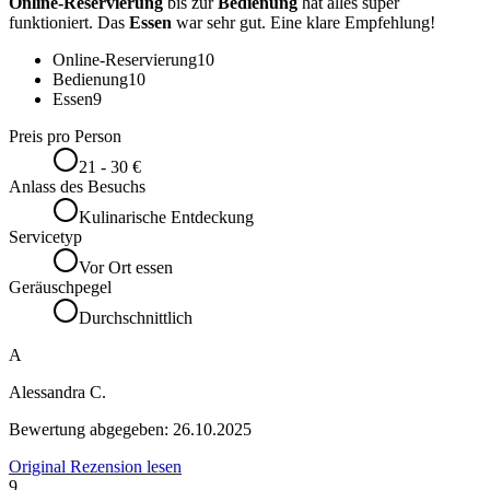
Online-Reservierung
bis zur
Bedienung
hat alles super
funktioniert. Das
Essen
war sehr gut. Eine klare Empfehlung!
Online-Reservierung
10
Bedienung
10
Essen
9
Preis pro Person
21 - 30 €
Anlass des Besuchs
Kulinarische Entdeckung
Servicetyp
Vor Ort essen
Geräuschpegel
Durchschnittlich
A
Alessandra C.
Bewertung abgegeben:
26.10.2025
Original Rezension lesen
9