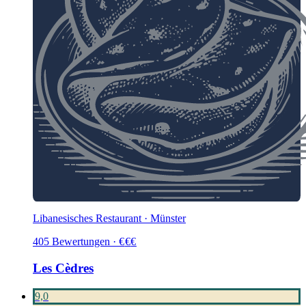
Libanesisches Restaurant · Münster
405
Bewertungen
·
€
€
€
Les Cèdres
9,0