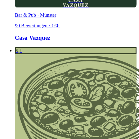
VAZQUEZ
Bar & Pub · Münster
90
Bewertungen
·
€
€
€
Casa Vazquez
9,1