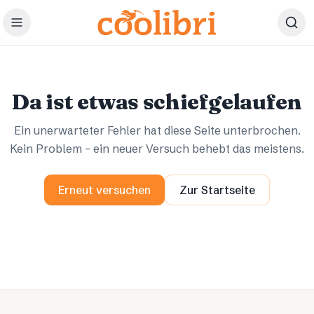
Zum Hauptinhalt springen
Ups.
Ups.
Da ist etwas schiefgelaufen
Ein unerwarteter Fehler hat diese Seite unterbrochen.
Kein Problem – ein neuer Versuch behebt das meistens.
Erneut versuchen
Zur Startseite