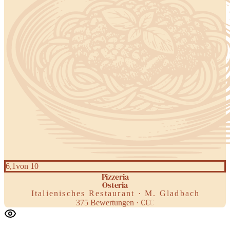
6,1
von 10
Pizzeria
Osteria
Italienisches Restaurant · M. Gladbach
375
Bewertungen
·
€
€
€