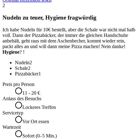
2
Nudeln zu teuer, Hygiene fragwürdig
Ich habe Nudeln für 10€ bestellt, aber die Schale war nicht mal halb
voll. Dann der Pizzabäcker, der immer die gleichen Handschuhe
anbehält, geht raus mit dem Aschenbecher, kommt wieder rein,
packt alles an und will dann meine Pizza machen! Nein danke!
Hygiene
? !
Nudeln
2
Schale
2
Pizzabäcker
1
Preis pro Person
11 - 20 €
Anlass des Besuchs
Lockeres Treffen
Servicetyp
Vor Ort essen
Wartezeit
Sofort (0–5 Min.)