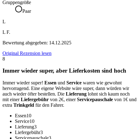
Gruppengröße
Paar
L
L F.
Bewertung abgegeben:
14.12.2025
Original Rezension lesen
8
Immer wieder super, aber Lieferkosten sind hoch
Immer wieder super!
Essen
und
Service
waren wie gewohnt
hervorragend. Eine eigene Website wäre super, dann würden wir
auch wieder öfter bestellen. Die
Lieferung
lohnt sich kaum noch
mit einer
Liefergebühr
von 2€, einer
Servicepauschale
von 1€ und
extra
Trinkgeld
für den Fahrer.
Essen
10
Service
10
Lieferung
3
Liefergebühr
3
Servicepauschale
3