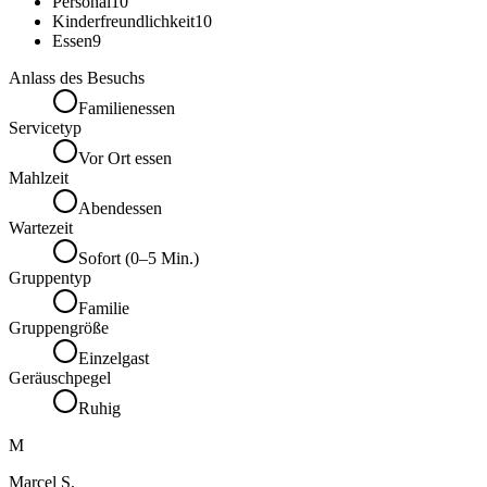
Personal
10
Kinderfreundlichkeit
10
Essen
9
Anlass des Besuchs
Familienessen
Servicetyp
Vor Ort essen
Mahlzeit
Abendessen
Wartezeit
Sofort (0–5 Min.)
Gruppentyp
Familie
Gruppengröße
Einzelgast
Geräuschpegel
Ruhig
M
Marcel S.