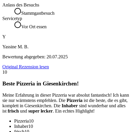
Anlass des Besuchs
Stammgastbesuch
Servicetyp
Vor Ort essen
Y
Yassine M. B.
Bewertung abgegeben:
20.07.2025
Original Rezension lesen
10
Beste Pizzeria in Giesenkirchen!
Meine Erfahrung in dieser Pizzeria war absolut fantastisch! Ich kann
sie nur wärmstens empfehlen. Die
Pizzeria
ist die beste, die es gibt,
komplett in Giesenkirchen. Die
Inhaber
sind wunderbar und alles
ist
frisch
und
super lecker
. Ein echtes Highlight!
Pizzeria
10
Inhaber
10
frisch
10