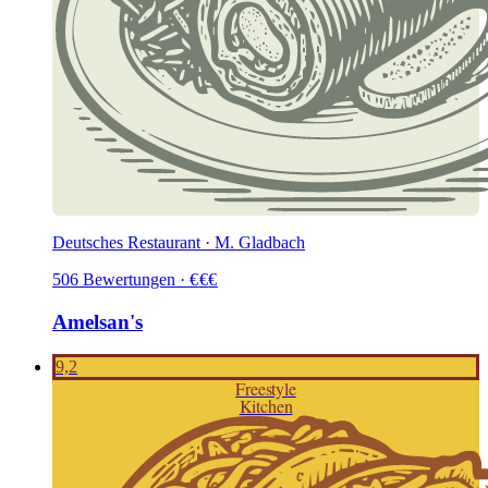
Deutsches Restaurant · M. Gladbach
506
Bewertungen
·
€
€
€
Amelsan's
9,2
Freestyle
Kitchen