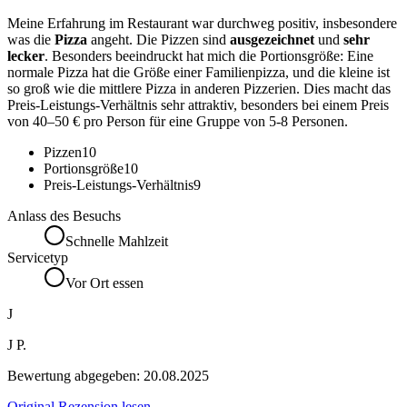
Meine Erfahrung im Restaurant war durchweg positiv, insbesondere
was die
Pizza
angeht. Die Pizzen sind
ausgezeichnet
und
sehr
lecker
. Besonders beeindruckt hat mich die Portionsgröße: Eine
normale Pizza hat die Größe einer Familienpizza, und die kleine ist
so groß wie die mittlere Pizza in anderen Pizzerien. Dies macht das
Preis-Leistungs-Verhältnis sehr attraktiv, besonders bei einem Preis
von 40–50 € pro Person für eine Gruppe von 5-8 Personen.
Pizzen
10
Portionsgröße
10
Preis-Leistungs-Verhältnis
9
Anlass des Besuchs
Schnelle Mahlzeit
Servicetyp
Vor Ort essen
J
J P.
Bewertung abgegeben:
20.08.2025
Original Rezension lesen