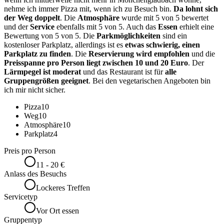
nehme ich immer Pizza mit, wenn ich zu Besuch bin.
Da lohnt sich
der Weg doppelt
. Die
Atmosphäre
wurde mit 5 von 5 bewertet
und der
Service
ebenfalls mit 5 von 5. Auch das
Essen
erhielt eine
Bewertung von 5 von 5. Die
Parkmöglichkeiten
sind ein
kostenloser Parkplatz, allerdings ist es
etwas schwierig, einen
Parkplatz zu finden
. Die
Reservierung wird empfohlen
und die
Preisspanne pro Person liegt zwischen 10 und 20 Euro
. Der
Lärmpegel ist moderat
und das Restaurant ist für
alle
Gruppengrößen geeignet
. Bei den vegetarischen Angeboten bin
ich mir nicht sicher.
Pizza
10
Weg
10
Atmosphäre
10
Parkplatz
4
Preis pro Person
11 - 20 €
Anlass des Besuchs
Lockeres Treffen
Servicetyp
Vor Ort essen
Gruppentyp