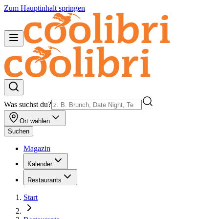
Zum Hauptinhalt springen
Was suchst du?
Ort wählen
Suchen
Magazin
Kalender
Restaurants
Start