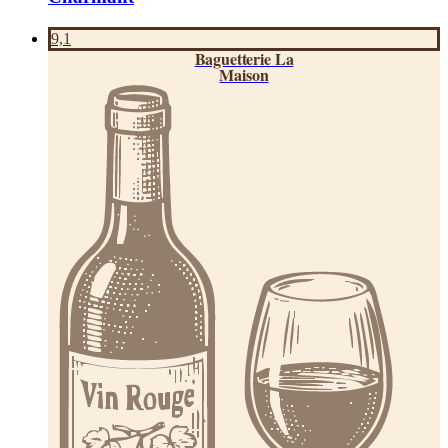
9,1
Baguetterie La
Maison