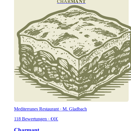
MANT
CHAR
Mediterranes Restaurant · M. Gladbach
118
Bewertungen
·
€
€
€
Charmant