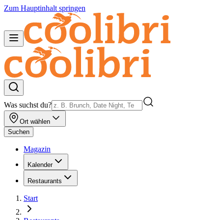
Zum Hauptinhalt springen
Was suchst du?
Ort wählen
Suchen
Magazin
Kalender
Restaurants
Start