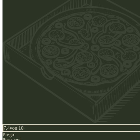
7,4
von 10
Prego
Pizza and