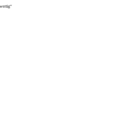
wertig
“