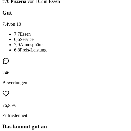
#
70
Pizzeria
von 162
in
Essen
Gut
7,4
von 10
7,7
Essen
6,6
Service
7,9
Atmosphäre
6,8
Preis-Leistung
246
Bewertungen
76,8 %
Zufriedenheit
Das kommt gut an