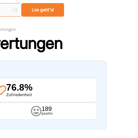
ertungen
wertungen
76.8%
Zufriedenheit
189
positiv