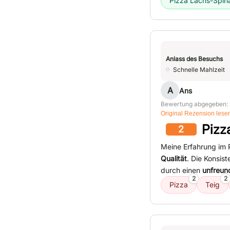
Pizza Lachs-Spin
Anlass des Besuchs
Schnelle Mahlzeit
A
Ans
Bewertung abgegeben: 
Original Rezension lese
Pizz
2
Meine Erfahrung im R
Qualität
. Die Konsis
durch einen
unfreun
2
2
Pizza
Teig