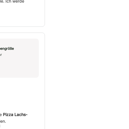
e. Ich werde
engröße
r
ie
Pizza Lachs-
len.