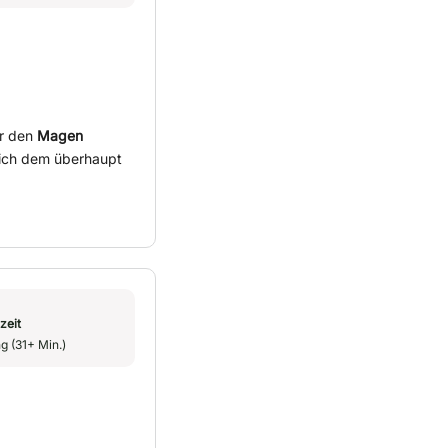
ar den
Magen
 ich dem überhaupt
zeit
g (31+ Min.)