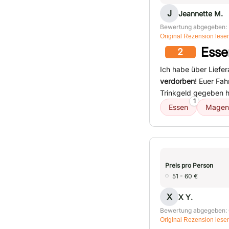
J
Jeannette M.
Bewertung abgegeben: 
Original Rezension lese
Esse
2
Ich habe über Liefer
verdorben
! Euer Fa
Trinkgeld gegeben h
1
Essen
Magen
Preis pro Person
51 - 60 €
X
X Y.
Bewertung abgegeben: 
Original Rezension lese