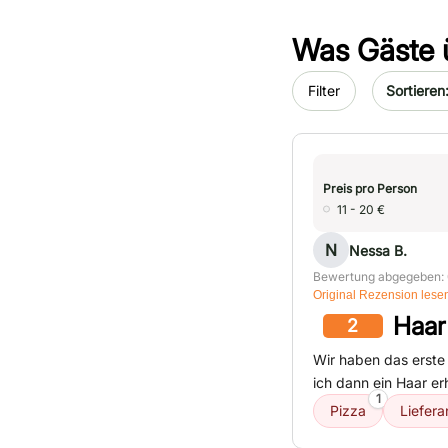
Was Gäste 
Sort by da
Filter
Preis pro Person
11 - 20 €
N
Nessa B.
Bewertung abgegeben: 
Original Rezension lese
Haar
2
Wir haben das erste
ich dann ein Haar erh
1
Pizza
Liefera