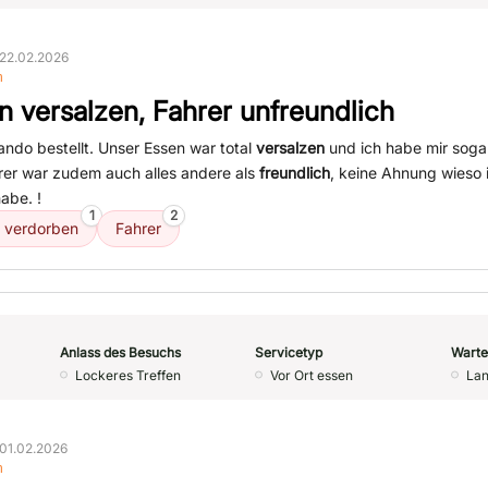
22.02.2026
n
n versalzen, Fahrer unfreundlich
ando bestellt. Unser Essen war total
versalzen
und ich habe mir sog
hrer war zudem auch alles andere als
freundlich
, keine Ahnung wieso
abe. !
1
2
 verdorben
Fahrer
Anlass des Besuchs
Servicetyp
Warte
Lockeres Treffen
Vor Ort essen
Lan
01.02.2026
n