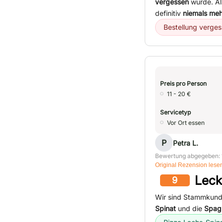
vergessen
wurde. Al
definitiv
niemals meh
Bestellung verge
Preis pro Person
11 - 20 €
Servicetyp
Vor Ort essen
P
Petra L.
Bewertung abgegeben: 
Original Rezension lese
Leck
9
Wir sind Stammkunde
Spinat
und die
Spagh