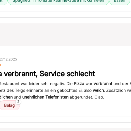
at
Spaghetti in Tomaten-Sahne-Soße mit Garnelen
Essen
27.12.2025
n
a verbrannt, Service schlecht
estaurant war leider sehr negativ. Die
Pizza
war
verbrannt
und der 
tenz des Teigs erinnerte an ein gekochtes Ei, also
weich
. Zusätzlich w
dlichen
und
unehrlichen Telefonisten
abgerundet. Ciao.
2
Belag