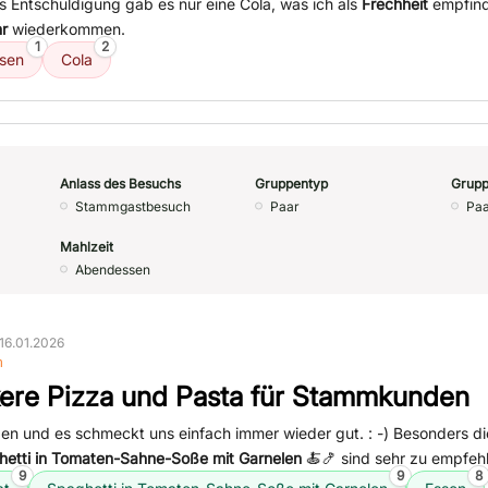
s Entschuldigung gab es nur eine Cola, was ich als
Frechheit
empfind
r
wiederkommen.
1
2
ssen
Cola
Anlass des Besuchs
Gruppentyp
Grupp
Stammgastbesuch
Paar
Paa
Mahlzeit
Abendessen
16.01.2026
n
ere Pizza und Pasta für Stammkunden
n und es schmeckt uns einfach immer wieder gut. : -) Besonders d
etti in Tomaten-Sahne-Soße mit Garnelen
🍝🍤 sind sehr zu empfeh
9
9
8