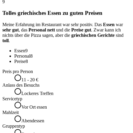
9
Tolles griechisches Essen zu guten Preisen
Meine Erfahrung im Restaurant war sehr positiv. Das
Essen
war
sehr gut
, das
Personal nett
und die
Preise gut
. Zwar kann ich
nichts über die Pizza sagen, aber die
griechischen Gerichte
sind
toll
.
Essen
9
Personal
8
Preise
8
Preis pro Person
11 - 20 €
Anlass des Besuchs
Lockeres Treffen
Servicetyp
Vor Ort essen
Mahlzeit
Abendessen
Gruppentyp