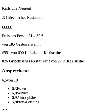
Karlsruhe Neureut
🫒
Griechisches Restaurant
€
€
€
€
€
Preis pro Person
21 – 30 €
von
105
Gästen
erwähnt
#
551
von
690
Lokalen
in
Karlsruhe
#
26
Griechisches Restaurant
von 27
in
Karlsruhe
Ansprechend
6,5
von 10
6,3
Essen
6,8
Service
6,9
Atmosphäre
5,8
Preis-Leistung