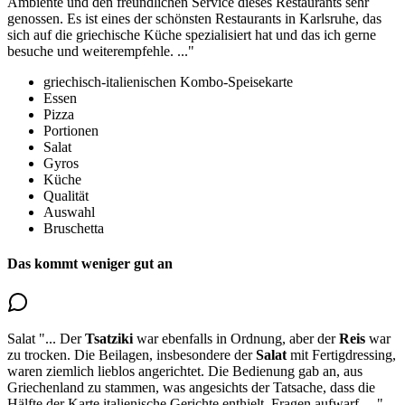
Ambiente und den freundlichen Service dieses Restaurants sehr
genossen. Es ist eines der schönsten Restaurants in Karlsruhe, das
sich auf die griechische Küche spezialisiert hat und das ich gerne
besuche und weiterempfehle.
..."
griechisch-italienischen Kombo-Speisekarte
Essen
Pizza
Portionen
Salat
Gyros
Küche
Qualität
Auswahl
Bruschetta
Das kommt weniger gut an
Salat
"...
Der
Tsatziki
war ebenfalls in Ordnung, aber der
Reis
war
zu trocken. Die Beilagen, insbesondere der
Salat
mit Fertigdressing,
waren
ziemlich lieblos angerichtet
. Die Bedienung gab an, aus
Griechenland zu stammen, was angesichts der Tatsache, dass die
Hälfte der Karte italienische Gerichte enthielt, Fragen aufwarf.
..."