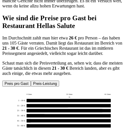
manche Gerichte nicht immer überzeugen. Es ist ein Versuch wert,
wenn du keine allzu hohen Erwartungen hast.
Wie sind die Preise pro Gast bei
Restaurant Hellas Salute
Im Durchschnitt zahlt man hier etwa
26 €
pro Person – das haben
uns 105 Gäste verraten. Damit liegt das Restaurant im Bereich von
21 - 30 €
. Für ein Griechisches Restaurant ist das im mittleren
Preissegment angesiedelt, vielleicht sogar leicht darüber.
Schaut man sich die Preisverteilung an, sehen wir, dass die meisten
Gäste tatsächlich in diesem
21 - 30 €
Bereich landen, aber es gibt
auch einige, die etwas mehr ausgeben.
Preis pro Gast
Preis-Leistung
0 Gäste
31 Gäste
61 Gäste
31
1 - 10 €
1
11 - 20 €
30
21 - 30 €
55
31 - 40 €
13
41 - 50 €
3
51 - 60 €
2