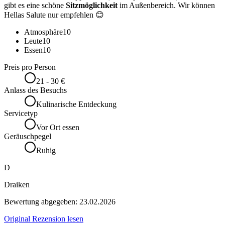
gibt es eine schöne
Sitzmöglichkeit
im Außenbereich. Wir können
Hellas Salute nur empfehlen 😊
Atmosphäre
10
Leute
10
Essen
10
Preis pro Person
21 - 30 €
Anlass des Besuchs
Kulinarische Entdeckung
Servicetyp
Vor Ort essen
Geräuschpegel
Ruhig
D
Draiken
Bewertung abgegeben:
23.02.2026
Original Rezension lesen