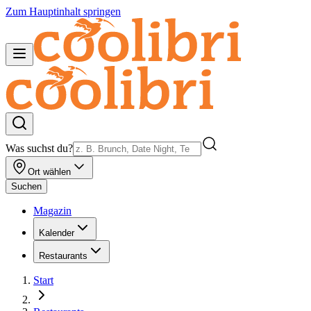
Zum Hauptinhalt springen
Was suchst du?
Ort wählen
Suchen
Magazin
Kalender
Restaurants
Start