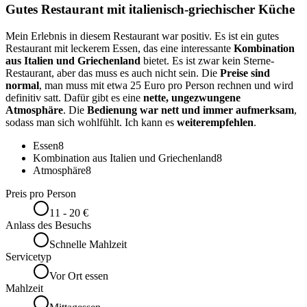
Gutes Restaurant mit italienisch-griechischer Küche
Mein Erlebnis in diesem Restaurant war positiv. Es ist ein gutes
Restaurant mit leckerem Essen, das eine interessante
Kombination
aus Italien und Griechenland
bietet. Es ist zwar kein Sterne-
Restaurant, aber das muss es auch nicht sein. Die
Preise sind
normal
, man muss mit etwa 25 Euro pro Person rechnen und wird
definitiv satt. Dafür gibt es eine
nette, ungezwungene
Atmosphäre
. Die
Bedienung war nett und immer aufmerksam
,
sodass man sich wohlfühlt. Ich kann es
weiterempfehlen
.
Essen
8
Kombination aus Italien und Griechenland
8
Atmosphäre
8
Preis pro Person
11 - 20 €
Anlass des Besuchs
Schnelle Mahlzeit
Servicetyp
Vor Ort essen
Mahlzeit