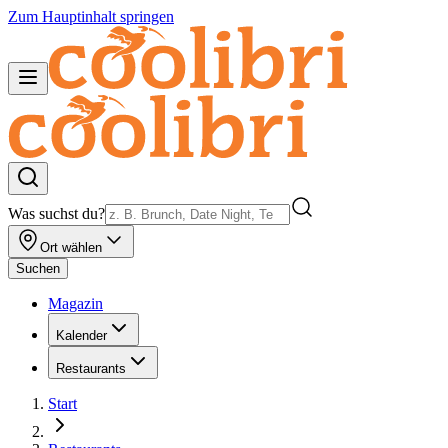
Zum Hauptinhalt springen
Was suchst du?
Ort wählen
Suchen
Magazin
Kalender
Restaurants
Start