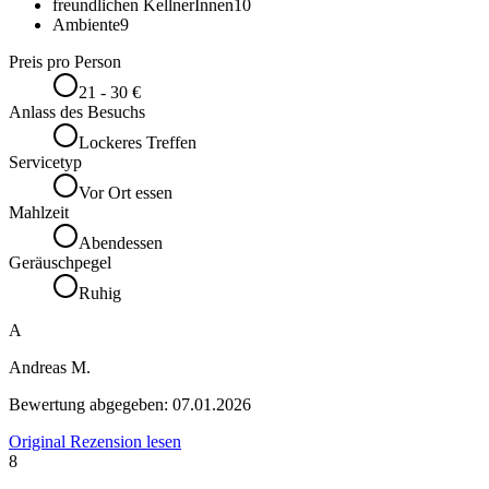
freundlichen KellnerInnen
10
Ambiente
9
Preis pro Person
21 - 30 €
Anlass des Besuchs
Lockeres Treffen
Servicetyp
Vor Ort essen
Mahlzeit
Abendessen
Geräuschpegel
Ruhig
A
Andreas M.
Bewertung abgegeben:
07.01.2026
Original Rezension lesen
8