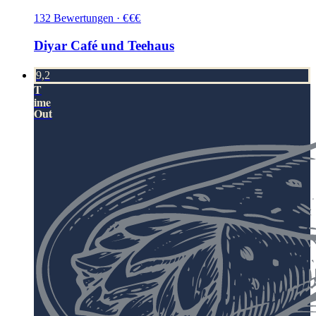
132
Bewertungen
·
€
€
€
Diyar Café und Teehaus
9,2
T
ime
Out