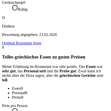
Geräuschpegel
Ruhig
D
Draiken
Bewertung abgegeben:
23.02.2026
Original Rezension lesen
9
Tolles griechisches Essen zu guten Preisen
Meine Erfahrung im Restaurant war sehr positiv. Das
Essen
war
sehr gut
, das
Personal nett
und die
Preise gut
. Zwar kann ich
nichts über die Pizza sagen, aber die
griechischen Gerichte
sind
toll
.
Essen
9
Personal
8
Preise
8
Preis pro Person