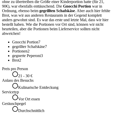
ohne zu übertreiben die Größe einer Kinderportion hatte (für 21,
90€), war ebenfalls enttäuschend. Die
Gnocchi Portion
war in
Ordnung, ebenso beim
gegrillten Schafskäse
. Aber auch hier fehlte
Brot, was wir aus anderen Restaurants in der Gegend komplett
anders gewohnt sind. Es war das erste und letzte Mal, dass wir hier
bestellt haben. Wie die Portionen vor Ort sind, können wir nicht
beurteilen, aber die Portionen beim Lieferservice sollten nicht
abweichen!
Gnocchi Portion
7
gegrillter Schafskäse
7
Portionen
2
gegnerte Peperoni
3
Brot
2
Preis pro Person
21 - 30 €
Anlass des Besuchs
Kulinarische Entdeckung
Servicetyp
Vor Ort essen
Geräuschpegel
Durchschnittlich