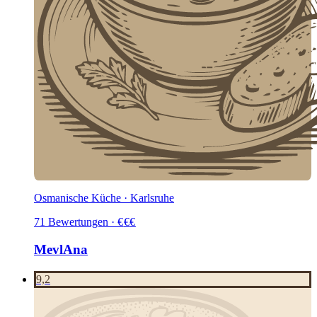
Osmanische Küche · Karlsruhe
71
Bewertungen
·
€
€
€
MevlAna
9,2