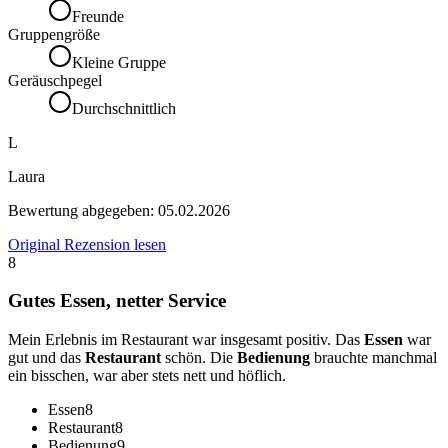
Freunde
Gruppengröße
Kleine Gruppe
Geräuschpegel
Durchschnittlich
L
Laura
Bewertung abgegeben:
05.02.2026
Original Rezension lesen
8
Gutes Essen, netter Service
Mein Erlebnis im Restaurant war insgesamt positiv. Das
Essen
war
gut und das
Restaurant
schön. Die
Bedienung
brauchte manchmal
ein bisschen, war aber stets nett und höflich.
Essen
8
Restaurant
8
Bedienung
9