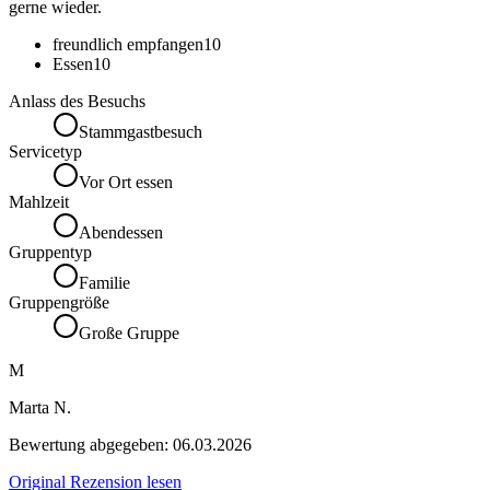
gerne wieder.
freundlich empfangen
10
Essen
10
Anlass des Besuchs
Stammgastbesuch
Servicetyp
Vor Ort essen
Mahlzeit
Abendessen
Gruppentyp
Familie
Gruppengröße
Große Gruppe
M
Marta N.
Bewertung abgegeben:
06.03.2026
Original Rezension lesen