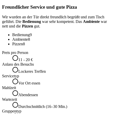
Freundlicher Service und gute Pizza
Wir wurden an der Tür direkt freundlich begrüßt und zum Tisch
geführt. Die
Bedienung
war sehr kompetent. Das
Ambiente
war
nett und die
Pizzen
gut.
Bedienung
9
Ambiente
8
Pizzen
8
Preis pro Person
11 - 20 €
Anlass des Besuchs
Lockeres Treffen
Servicetyp
Vor Ort essen
Mahlzeit
Abendessen
Wartezeit
Durchschnittlich (16–30 Min.)
Gruppentyp