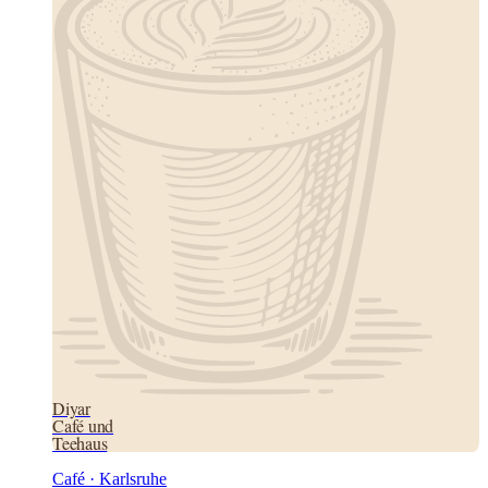
Diyar
Café und
Teehaus
Café · Karlsruhe