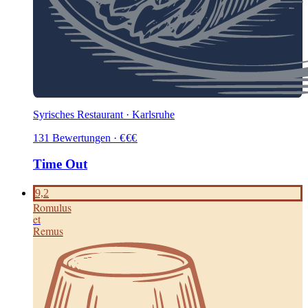
Syrisches Restaurant · Karlsruhe
131
Bewertungen
·
€
€
€
Time Out
9,2
Romulus
et
Remus