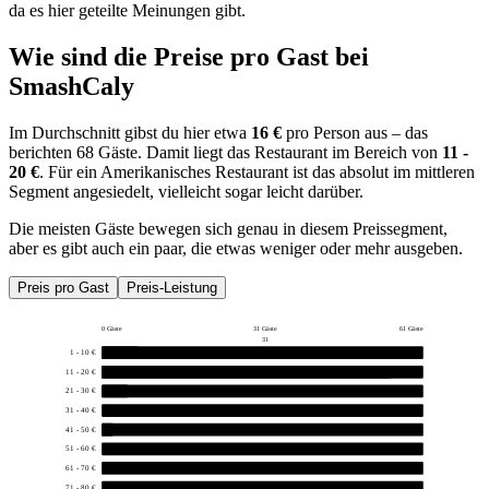
da es hier geteilte Meinungen gibt.
Wie sind die Preise pro Gast bei
SmashCaly
Im Durchschnitt gibst du hier etwa
16 €
pro Person aus – das
berichten 68 Gäste. Damit liegt das Restaurant im Bereich von
11 -
20 €
. Für ein Amerikanisches Restaurant ist das absolut im mittleren
Segment angesiedelt, vielleicht sogar leicht darüber.
Die meisten Gäste bewegen sich genau in diesem Preissegment,
aber es gibt auch ein paar, die etwas weniger oder mehr ausgeben.
Preis pro Gast
Preis-Leistung
0 Gäste
31 Gäste
61 Gäste
31
1 - 10 €
7
11 - 20 €
55
21 - 30 €
5
31 - 40 €
0
41 - 50 €
1
51 - 60 €
0
61 - 70 €
0
71 - 80 €
0