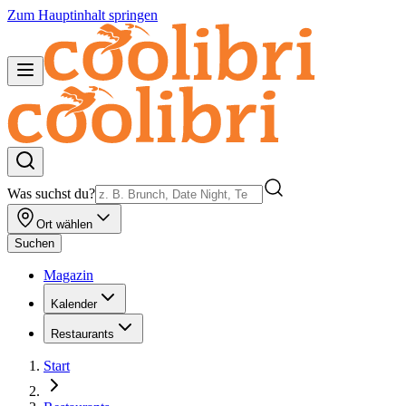
Zum Hauptinhalt springen
Was suchst du?
Ort wählen
Suchen
Magazin
Kalender
Restaurants
Start