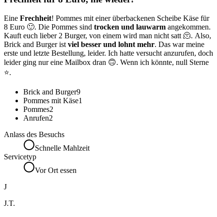
Eine
Frechheit
! Pommes mit einer überbackenen Scheibe Käse für
8 Euro 🙂. Die Pommes sind
trocken und lauwarm
angekommen.
Kauft euch lieber 2 Burger, von einem wird man nicht satt 🫠. Also,
Brick and Burger ist
viel besser und lohnt mehr
. Das war meine
erste und letzte Bestellung, leider. Ich hatte versucht anzurufen, doch
leider ging nur eine Mailbox dran 🙃. Wenn ich könnte, null Sterne
⭐️.
Brick and Burger
9
Pommes mit Käse
1
Pommes
2
Anrufen
2
Anlass des Besuchs
Schnelle Mahlzeit
Servicetyp
Vor Ort essen
J
J.T.