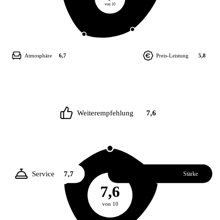
von 10
Atmosphäre
6,7
Preis-Leistung
5,8
Weiterempfehlung
7,6
Service
7,7
Essen
8,1
Stärke
7,6
von 10