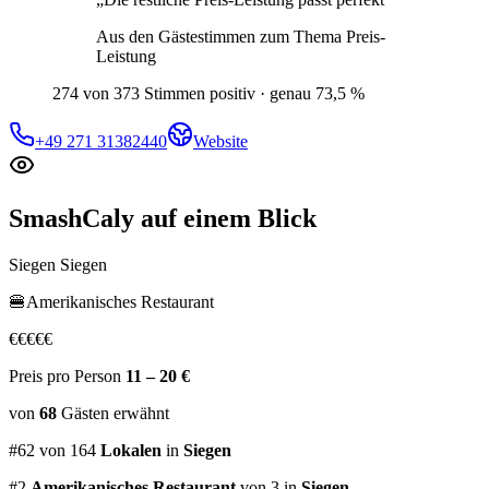
Aus den Gästestimmen zum Thema
Preis-
Leistung
274 von 373 Stimmen positiv · genau 73,5 %
+49 271 31382440
Website
SmashCaly
auf einem Blick
Siegen Siegen
🍔
Amerikanisches Restaurant
€
€
€
€
€
Preis pro Person
11 – 20 €
von
68
Gästen
erwähnt
#
62
von
164
Lokalen
in
Siegen
#
2
Amerikanisches Restaurant
von 3
in
Siegen