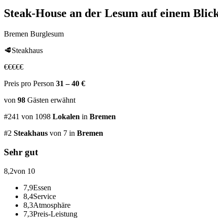
Steak-House an der Lesum
auf einem Blic
Bremen Burglesum
🥩
Steakhaus
€
€
€
€
€
Preis pro Person
31 – 40 €
von
98
Gästen
erwähnt
#
241
von
1098
Lokalen
in
Bremen
#
2
Steakhaus
von 7
in
Bremen
Sehr gut
8,2
von 10
7,9
Essen
8,4
Service
8,3
Atmosphäre
7,3
Preis-Leistung