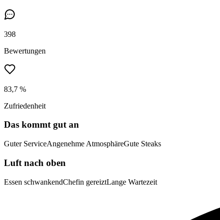
398
Bewertungen
83,7 %
Zufriedenheit
Das kommt gut an
Guter Service
Angenehme Atmosphäre
Gute Steaks
Luft nach oben
Essen schwankend
Chefin gereizt
Lange Wartezeit