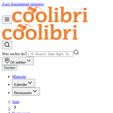
Zum Hauptinhalt springen
Was suchst du?
Ort wählen
Suchen
Magazin
Kalender
Restaurants
Start