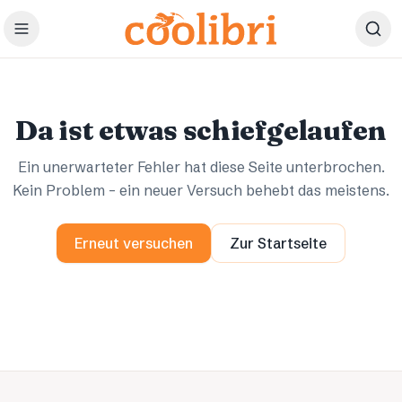
Zum Hauptinhalt springen
Ups.
Ups.
Da ist etwas schiefgelaufen
Ein unerwarteter Fehler hat diese Seite unterbrochen.
Kein Problem – ein neuer Versuch behebt das meistens.
Erneut versuchen
Zur Startseite