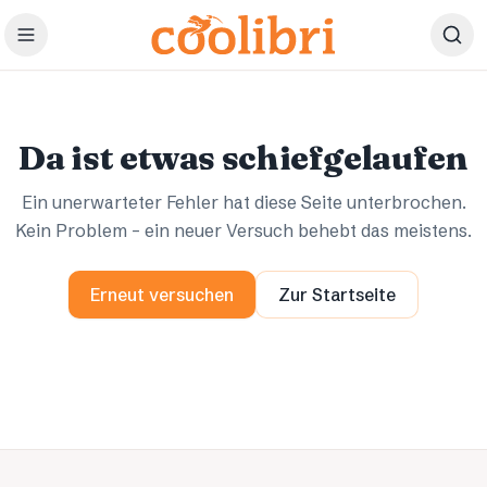
Zum Hauptinhalt springen
Ups.
Ups.
Da ist etwas schiefgelaufen
Ein unerwarteter Fehler hat diese Seite unterbrochen.
Kein Problem – ein neuer Versuch behebt das meistens.
Erneut versuchen
Zur Startseite