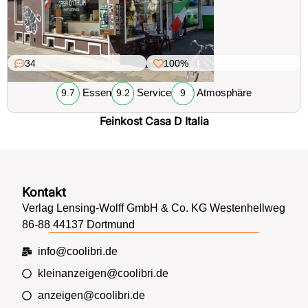
34
100%
Essen
Service
Atmosphäre
9.7
9.2
9
Feinkost Casa D Italia
Kontakt
Verlag Lensing-Wolff GmbH & Co. KG Westenhellweg
86-88 44137 Dortmund
info@coolibri.de
kleinanzeigen@coolibri.de
anzeigen@coolibri.de