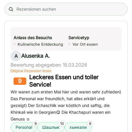
Search (title/text)
Anlass des Besuchs
Servicetyp
Kulinarische Entdeckung
Vor Ort essen
Alusenka A.
A
Bewertung abgegeben: 15.03.2026
Original Rezension lesen
Leckeres Essen und toller
9
Service!
Wir waren zum ersten Mal hier und waren sehr zufrieden)
Das Personal war freundlich, hat alles erklärt und
gezeigt) Der Schaschlik war köstlich und saftig, die
Khinkali wie in Georgien😋 Die Khachapuri waren ein
Genuss ☺️
9
10
9
Personal
Шашлык
хынкали