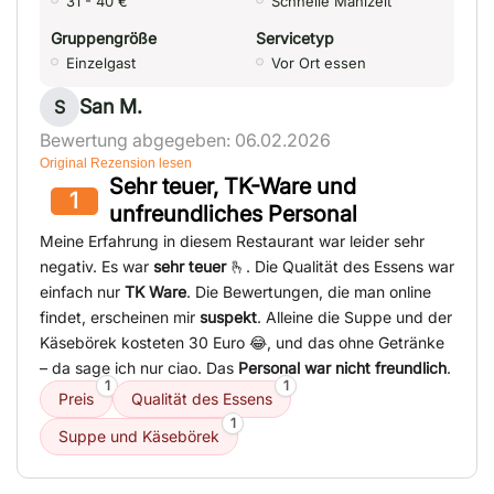
31 - 40 €
Schnelle Mahlzeit
Gruppengröße
Servicetyp
Einzelgast
Vor Ort essen
San M.
S
Bewertung abgegeben: 06.02.2026
Original Rezension lesen
Sehr teuer, TK-Ware und
1
unfreundliches Personal
Meine Erfahrung in diesem Restaurant war leider sehr
negativ. Es war
sehr teuer
🫰. Die Qualität des Essens war
einfach nur
TK Ware
. Die Bewertungen, die man online
findet, erscheinen mir
suspekt
. Alleine die Suppe und der
Käsebörek kosteten 30 Euro 😂, und das ohne Getränke
– da sage ich nur ciao. Das
Personal war nicht freundlich
.
1
1
Preis
Qualität des Essens
1
Suppe und Käsebörek