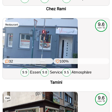
Chez Rami
9.6
Restaurant
von 10
32
100%
Essen
Service
Atmosphäre
9.9
9.8
9.5
Tamini
9.6
Deli
von 10