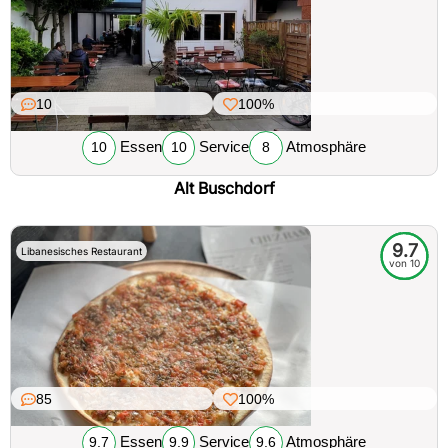
10
100%
Essen
Service
Atmosphäre
10
10
8
Alt Buschdorf
9.7
Libanesisches Restaurant
von 10
85
100%
Essen
Service
Atmosphäre
9.7
9.9
9.6