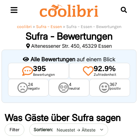
Skip
to
content
coolibri
»
Sufra – Essen
»
Sufra – Essen – Bewertungen
Sufra - Bewertungen
Altenessener Str. 450, 45329 Essen
Alle Bewertungen
auf einem Blick
395
92.9%
Bewertungen
Zufriedenheit
24
4
367
negativ
neutral
positiv
Was Gäste über
Sufra
sagen
Sort by date
Filter