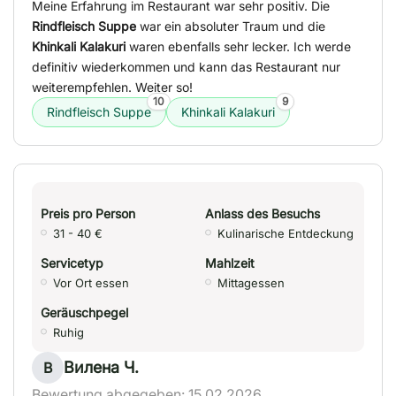
Meine Erfahrung im Restaurant war sehr positiv. Die
Rindfleisch Suppe
war ein absoluter Traum und die
Khinkali Kalakuri
waren ebenfalls sehr lecker. Ich werde
definitiv wiederkommen und kann das Restaurant nur
weiterempfehlen. Weiter so!
10
9
Rindfleisch Suppe
Khinkali Kalakuri
Preis pro Person
Anlass des Besuchs
31 - 40 €
Kulinarische Entdeckung
Servicetyp
Mahlzeit
Vor Ort essen
Mittagessen
Geräuschpegel
Ruhig
Вилена Ч.
В
Bewertung abgegeben: 15.02.2026