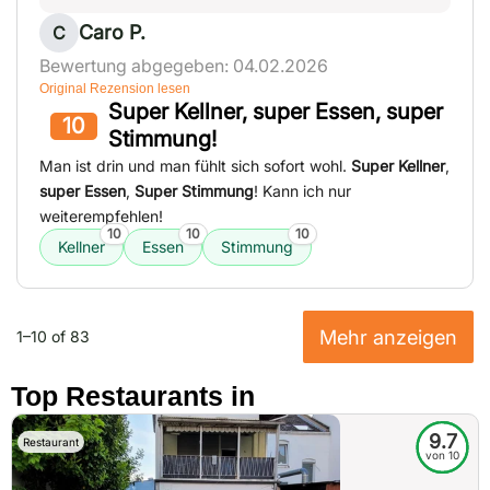
Caro P.
C
Bewertung abgegeben: 04.02.2026
Original Rezension lesen
Super Kellner, super Essen, super
10
Stimmung!
Man ist drin und man fühlt sich sofort wohl.
Super Kellner
,
super Essen
,
Super Stimmung
! Kann ich nur
weiterempfehlen!
10
10
10
Kellner
Essen
Stimmung
Mehr anzeigen
1–10 of 83
Top Restaurants in
9.7
Restaurant
von 10