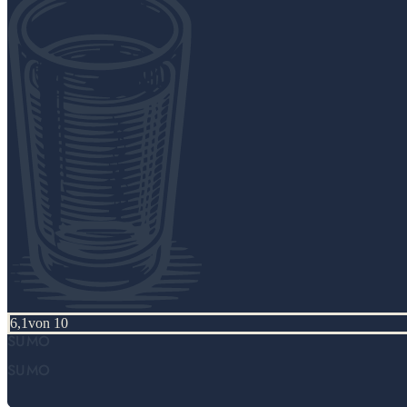
6,1
von 10
SUMO
SUMO