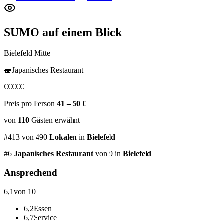
SUMO
auf einem Blick
Bielefeld Mitte
🍣
Japanisches Restaurant
€
€
€
€
€
Preis pro Person
41 – 50 €
von
110
Gästen
erwähnt
#
413
von
490
Lokalen
in
Bielefeld
#
6
Japanisches Restaurant
von 9
in
Bielefeld
Ansprechend
6,1
von 10
6,2
Essen
6,7
Service