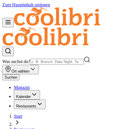
Zum Hauptinhalt springen
Was suchst du?
Ort wählen
Suchen
Magazin
Kalender
Restaurants
Start