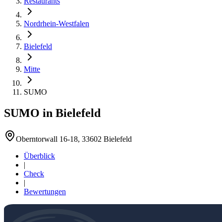
Restaurants
Nordrhein-Westfalen
Bielefeld
Mitte
SUMO
SUMO
in
Bielefeld
Oberntorwall 16-18, 33602 Bielefeld
Überblick
|
Check
|
Bewertungen