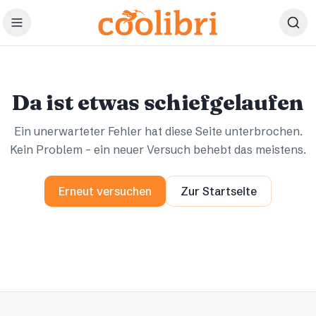
Zum Hauptinhalt springen
Ups.
Ups.
Da ist etwas schiefgelaufen
Ein unerwarteter Fehler hat diese Seite unterbrochen.
Kein Problem – ein neuer Versuch behebt das meistens.
Erneut versuchen
Zur Startseite