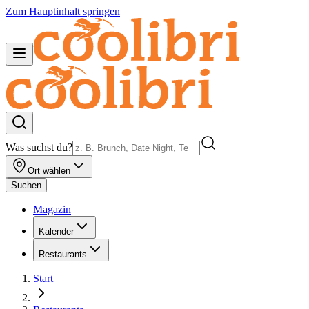
Zum Hauptinhalt springen
Was suchst du?
Ort wählen
Suchen
Magazin
Kalender
Restaurants
Start