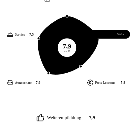
Service
7,5
Essen
8,3
Stärke
7,9
von 10
Atmosphäre
7,9
Preis-Leistung
5,8
Weiterempfehlung
7,9