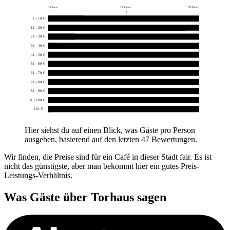
0 Gäste
17 Gäste
33 Gäste
17
1 - 10 €
8
11 - 20 €
30
21 - 30 €
6
31 - 40 €
2
41 - 50 €
0
51 - 60 €
0
61 - 70 €
0
71 - 80 €
0
81 - 90 €
0
91 - 100 €
0
101 € -
1
Hier siehst du auf einen Blick, was Gäste pro Person
ausgeben, basierend auf den letzten 47 Bewertungen.
Wir finden, die Preise sind für ein Café in dieser Stadt fair. Es ist
nicht das günstigste, aber man bekommt hier ein gutes Preis-
Leistungs-Verhältnis.
Was Gäste über
Torhaus
sagen