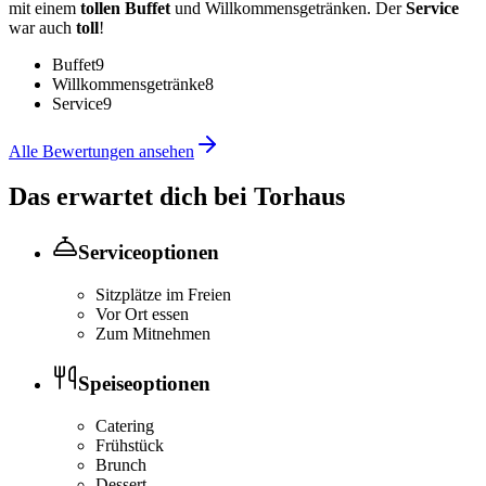
mit einem
tollen Buffet
und Willkommensgetränken. Der
Service
war auch
toll
!
Buffet
9
Willkommensgetränke
8
Service
9
Alle Bewertungen ansehen
Das erwartet dich bei
Torhaus
Serviceoptionen
Sitzplätze im Freien
Vor Ort essen
Zum Mitnehmen
Speiseoptionen
Catering
Frühstück
Brunch
Dessert