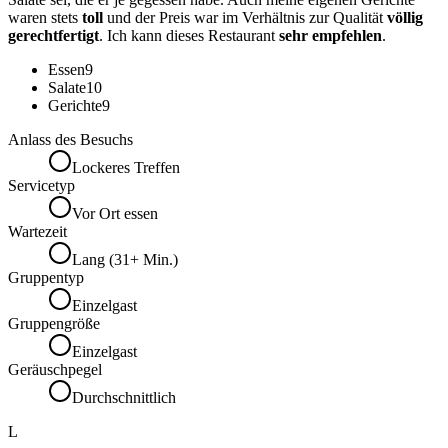
waren stets
toll
und der Preis war im Verhältnis zur Qualität
völlig
gerechtfertigt
. Ich kann dieses Restaurant
sehr empfehlen
.
Essen
9
Salate
10
Gerichte
9
Anlass des Besuchs
Lockeres Treffen
Servicetyp
Vor Ort essen
Wartezeit
Lang (31+ Min.)
Gruppentyp
Einzelgast
Gruppengröße
Einzelgast
Geräuschpegel
Durchschnittlich
L