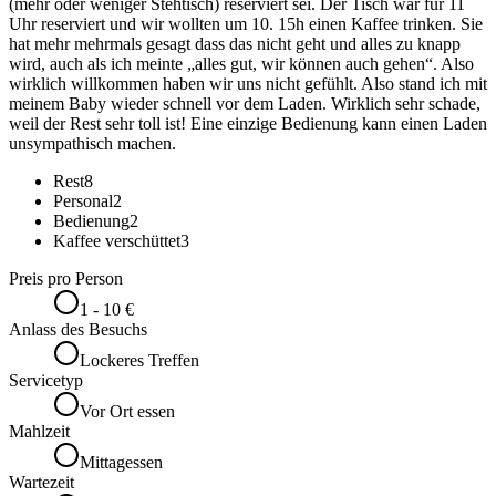
(mehr oder weniger Stehtisch) reserviert sei. Der Tisch war für 11
Uhr reserviert und wir wollten um 10. 15h einen Kaffee trinken. Sie
hat mehr mehrmals gesagt dass das nicht geht und alles zu knapp
wird, auch als ich meinte „alles gut, wir können auch gehen“. Also
wirklich willkommen haben wir uns nicht gefühlt. Also stand ich mit
meinem Baby wieder schnell vor dem Laden. Wirklich sehr schade,
weil der Rest sehr toll ist! Eine einzige Bedienung kann einen Laden
unsympathisch machen.
Rest
8
Personal
2
Bedienung
2
Kaffee verschüttet
3
Preis pro Person
1 - 10 €
Anlass des Besuchs
Lockeres Treffen
Servicetyp
Vor Ort essen
Mahlzeit
Mittagessen
Wartezeit