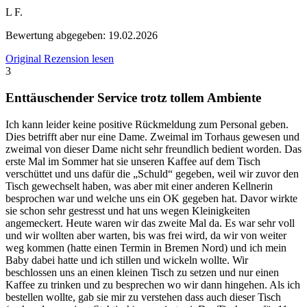
L F.
Bewertung abgegeben:
19.02.2026
Original Rezension lesen
3
Enttäuschender Service trotz tollem Ambiente
Ich kann leider keine positive Rückmeldung zum Personal geben.
Dies betrifft aber nur eine Dame. Zweimal im Torhaus gewesen und
zweimal von dieser Dame nicht sehr freundlich bedient worden. Das
erste Mal im Sommer hat sie unseren Kaffee auf dem Tisch
verschüttet und uns dafür die „Schuld“ gegeben, weil wir zuvor den
Tisch gewechselt haben, was aber mit einer anderen Kellnerin
besprochen war und welche uns ein OK gegeben hat. Davor wirkte
sie schon sehr gestresst und hat uns wegen Kleinigkeiten
angemeckert. Heute waren wir das zweite Mal da. Es war sehr voll
und wir wollten aber warten, bis was frei wird, da wir von weiter
weg kommen (hatte einen Termin in Bremen Nord) und ich mein
Baby dabei hatte und ich stillen und wickeln wollte. Wir
beschlossen uns an einen kleinen Tisch zu setzen und nur einen
Kaffee zu trinken und zu besprechen wo wir dann hingehen. Als ich
bestellen wollte, gab sie mir zu verstehen dass auch dieser Tisch