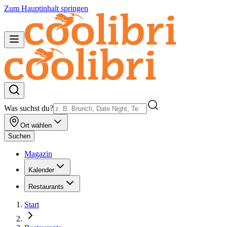
Zum Hauptinhalt springen
Was suchst du?
Ort wählen
Suchen
Magazin
Kalender
Restaurants
Start