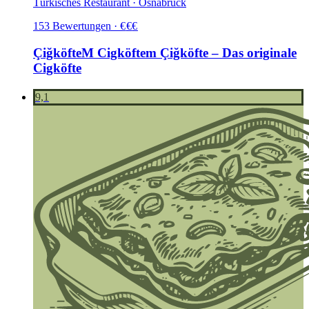
Türkisches Restaurant · Osnabrück
153
Bewertungen
·
€
€
€
ÇiğköfteM Cigköftem Çiğköfte – Das originale
Cigköfte
9,1