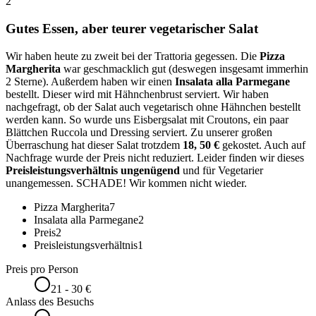
2
Gutes Essen, aber teurer vegetarischer Salat
Wir haben heute zu zweit bei der Trattoria gegessen. Die
Pizza
Margherita
war geschmacklich gut (deswegen insgesamt immerhin
2 Sterne). Außerdem haben wir einen
Insalata alla Parmegane
bestellt. Dieser wird mit Hähnchenbrust serviert. Wir haben
nachgefragt, ob der Salat auch vegetarisch ohne Hähnchen bestellt
werden kann. So wurde uns Eisbergsalat mit Croutons, ein paar
Blättchen Ruccola und Dressing serviert. Zu unserer großen
Überraschung hat dieser Salat trotzdem
18, 50 €
gekostet. Auch auf
Nachfrage wurde der Preis nicht reduziert. Leider finden wir dieses
Preisleistungsverhältnis ungenügend
und für Vegetarier
unangemessen. SCHADE! Wir kommen nicht wieder.
Pizza Margherita
7
Insalata alla Parmegane
2
Preis
2
Preisleistungsverhältnis
1
Preis pro Person
21 - 30 €
Anlass des Besuchs