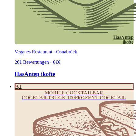
HasAntep
ikofte
Veganes Restaurant · Osnabrück
261
Bewertungen
·
€
€
€
HasAntep ikofte
9,1
MOBILE COCKTAILBAR
COCKTAILTRUCK 100PROZENT COCKTAIL