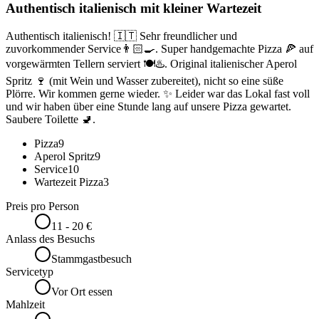
Authentisch italienisch mit kleiner Wartezeit
Authentisch italienisch! 🇮🇹 Sehr freundlicher und
zuvorkommender Service👨🏻‍🍳. Super handgemachte Pizza 🍕 auf
vorgewärmten Tellern serviert 🍽♨️. Original italienischer Aperol
Spritz 🍷 (mit Wein und Wasser zubereitet), nicht so eine süße
Plörre. Wir kommen gerne wieder. ✨️ Leider war das Lokal fast voll
und wir haben über eine Stunde lang auf unsere Pizza gewartet.
Saubere Toilette 🚽.
Pizza
9
Aperol Spritz
9
Service
10
Wartezeit Pizza
3
Preis pro Person
11 - 20 €
Anlass des Besuchs
Stammgastbesuch
Servicetyp
Vor Ort essen
Mahlzeit