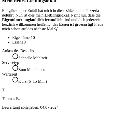
Mein neues Lieblingslokal!
Ein glücklicher Zufall hat mich in diese süße, kleine Pizzeria
geführt. Nun ist dies mein
Lieblingslokal
. Nicht nur, dass die
Eigentümer unglaublich freundlich
sind und dich jederzeit
herzlich willkommen heißen… das
Essen ist grossartig
! Freue
mich schon auf das nächste Mal 🤩!
Eigentümer
10
Essen
10
Anlass des Besuchs
Schnelle Mahlzeit
Servicetyp
Zum Mitnehmen
Wartezeit
Kurz (6–15 Min.)
T
Thomas B.
Bewertung abgegeben:
04.07.2024