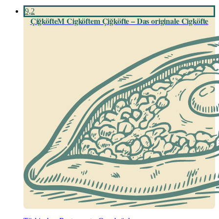
9,2
ÇiğköfteM Cigköftem Çiğköfte – Das originale Cigköfte