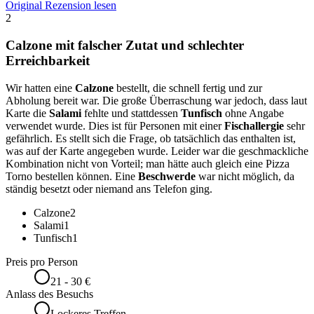
Original Rezension lesen
2
Calzone mit falscher Zutat und schlechter
Erreichbarkeit
Wir hatten eine
Calzone
bestellt, die schnell fertig und zur
Abholung bereit war. Die große Überraschung war jedoch, dass laut
Karte die
Salami
fehlte und stattdessen
Tunfisch
ohne Angabe
verwendet wurde. Dies ist für Personen mit einer
Fischallergie
sehr
gefährlich. Es stellt sich die Frage, ob tatsächlich das enthalten ist,
was auf der Karte angegeben wurde. Leider war die geschmackliche
Kombination nicht von Vorteil; man hätte auch gleich eine Pizza
Torno bestellen können. Eine
Beschwerde
war nicht möglich, da
ständig besetzt oder niemand ans Telefon ging.
Calzone
2
Salami
1
Tunfisch
1
Preis pro Person
21 - 30 €
Anlass des Besuchs
Lockeres Treffen