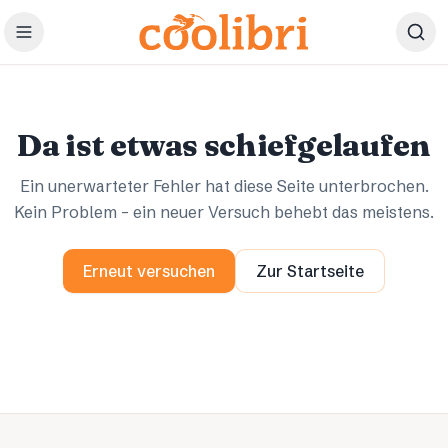
Zum Hauptinhalt springen
Ups.
Ups.
Da ist etwas schiefgelaufen
Ein unerwarteter Fehler hat diese Seite unterbrochen.
Kein Problem – ein neuer Versuch behebt das meistens.
Erneut versuchen
Zur Startseite