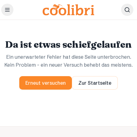
Zum Hauptinhalt springen
Ups.
Ups.
Da ist etwas schiefgelaufen
Ein unerwarteter Fehler hat diese Seite unterbrochen.
Kein Problem – ein neuer Versuch behebt das meistens.
Erneut versuchen
Zur Startseite