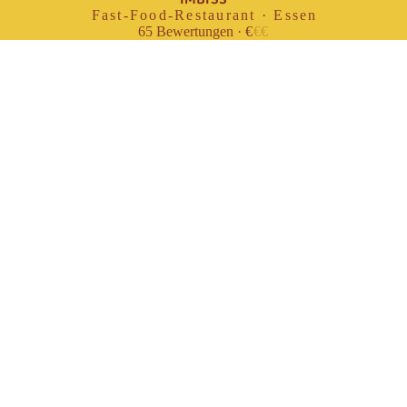
Fast-Food-Restaurant · Essen
65
Bewertungen
·
€
€
€