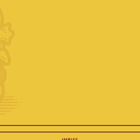
WERDENER
IMBISS