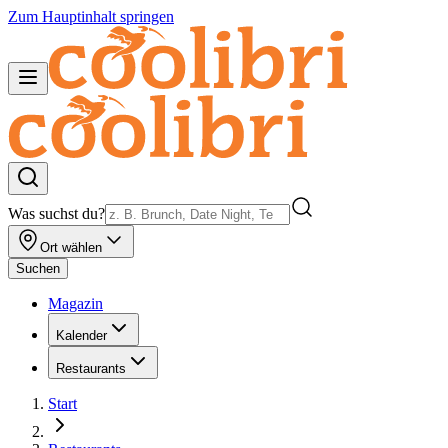
Zum Hauptinhalt springen
Was suchst du?
Ort wählen
Suchen
Magazin
Kalender
Restaurants
Start