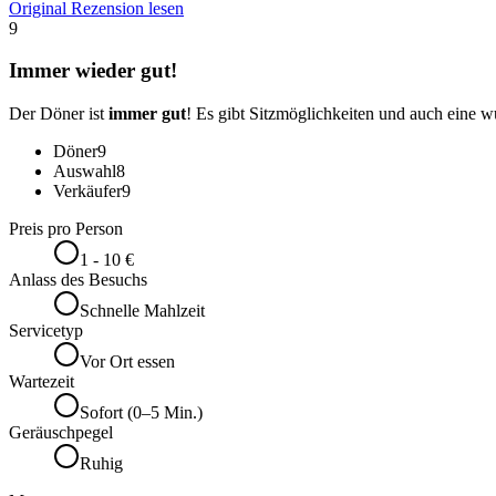
Original Rezension lesen
9
Immer wieder gut!
Der Döner ist
immer gut
! Es gibt Sitzmöglichkeiten und auch eine 
Döner
9
Auswahl
8
Verkäufer
9
Preis pro Person
1 - 10 €
Anlass des Besuchs
Schnelle Mahlzeit
Servicetyp
Vor Ort essen
Wartezeit
Sofort (0–5 Min.)
Geräuschpegel
Ruhig