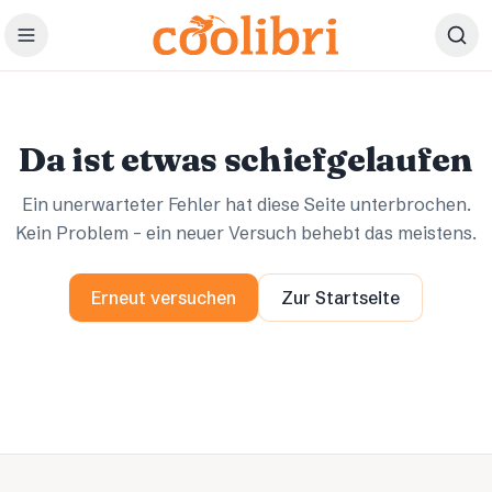
Zum Hauptinhalt springen
Ups.
Ups.
Da ist etwas schiefgelaufen
Ein unerwarteter Fehler hat diese Seite unterbrochen.
Kein Problem – ein neuer Versuch behebt das meistens.
Erneut versuchen
Zur Startseite