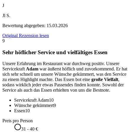
J
Jl S.
Bewertung abgegeben:
15.03.2026
Original Rezension lesen
9
Sehr höflicher Service und vielfältiges Essen
Unsere Erfahrung im Restaurant war durchweg positiv. Unsere
Servicekraft
Adam
war äußerst höflich und zuvorkommend. Er hat
sich sehr schnell um unsere Wünsche gekümmert, was den Service
zu einem Highlight machte. Das Essen bot eine
große Vielfalt
,
sodass wirklich jeder etwas Passendes finden konnte. Sowohl der
Service als auch das Essen erhielten von uns die Bestnote.
Servicekraft Adam
10
Wünsche gekümmert
9
Essen
10
Preis pro Person
31 - 40 €