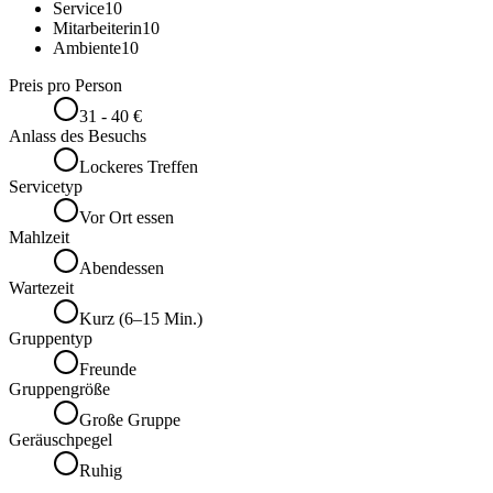
Service
10
Mitarbeiterin
10
Ambiente
10
Preis pro Person
31 - 40 €
Anlass des Besuchs
Lockeres Treffen
Servicetyp
Vor Ort essen
Mahlzeit
Abendessen
Wartezeit
Kurz (6–15 Min.)
Gruppentyp
Freunde
Gruppengröße
Große Gruppe
Geräuschpegel
Ruhig