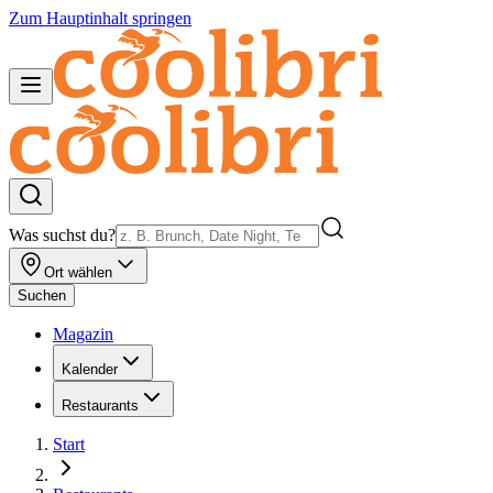
Zum Hauptinhalt springen
Was suchst du?
Ort wählen
Suchen
Magazin
Kalender
Restaurants
Start