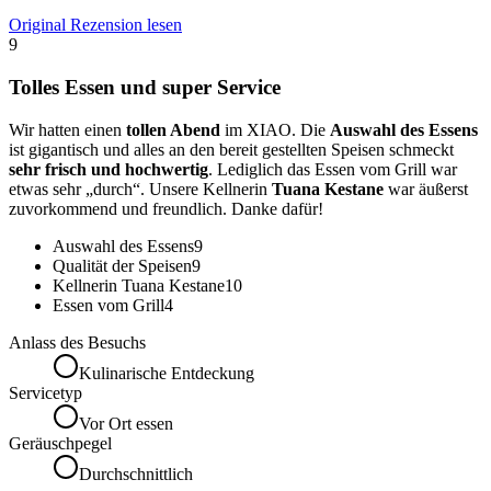
Original Rezension lesen
9
Tolles Essen und super Service
Wir hatten einen
tollen Abend
im XIAO. Die
Auswahl des Essens
ist gigantisch und alles an den bereit gestellten Speisen schmeckt
sehr frisch und hochwertig
. Lediglich das Essen vom Grill war
etwas sehr „durch“. Unsere Kellnerin
Tuana Kestane
war äußerst
zuvorkommend und freundlich. Danke dafür!
Auswahl des Essens
9
Qualität der Speisen
9
Kellnerin Tuana Kestane
10
Essen vom Grill
4
Anlass des Besuchs
Kulinarische Entdeckung
Servicetyp
Vor Ort essen
Geräuschpegel
Durchschnittlich