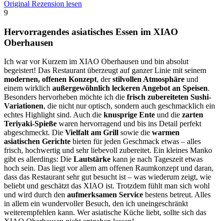
Original Rezension lesen
9
Hervorragendes asiatisches Essen im XIAO
Oberhausen
Ich war vor Kurzem im XIAO Oberhausen und bin absolut
begeistert! Das Restaurant überzeugt auf ganzer Linie mit seinem
modernen, offenen Konzept
, der
stilvollen Atmosphäre
und
einem wirklich
außergewöhnlich leckeren Angebot an Speisen
.
Besonders hervorheben möchte ich die
frisch zubereiteten Sushi-
Variationen
, die nicht nur optisch, sondern auch geschmacklich ein
echtes Highlight sind. Auch die
knusprige Ente
und die
zarten
Teriyaki-Spieße
waren hervorragend und bis ins Detail perfekt
abgeschmeckt. Die
Vielfalt am Grill
sowie die
warmen
asiatischen Gerichte
bieten für jeden Geschmack etwas – alles
frisch, hochwertig und sehr liebevoll zubereitet. Ein kleines Manko
gibt es allerdings: Die
Lautstärke
kann je nach Tageszeit etwas
hoch sein. Das liegt vor allem am offenen Raumkonzept und daran,
dass das Restaurant sehr gut besucht ist – was wiederum zeigt, wie
beliebt und geschätzt das XIAO ist. Trotzdem fühlt man sich wohl
und wird durch den
aufmerksamen Service
bestens betreut. Alles
in allem ein wundervoller Besuch, den ich uneingeschränkt
weiterempfehlen kann. Wer asiatische Küche liebt, sollte sich das