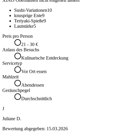
XIAO Oberhausen nicht entgehen lassen!
Sushi-Variationen
10
knusprige Ente
9
Teriyaki-Spieße
9
Lautstärke
5
Preis pro Person
21 - 30 €
Anlass des Besuchs
Kulinarische Entdeckung
Servicetyp
Vor Ort essen
Mahlzeit
Abendessen
Geräuschpegel
Durchschnittlich
J
Juliane D.
Bewertung abgegeben:
15.03.2026