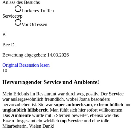
Anlass des Besuchs
Lockeres Treffen
Servicetyp
Vor Ort essen
B
Bee D.
Bewertung abgegeben:
14.03.2026
Original Rezension lesen
10
Hervorragender Service und Ambiente!
Mein Erlebnis im Restaurant war durchweg positiv. Der
Service
war außergewöhnlich freundlich, wobei Joana besonders
hervorzuheben ist. Sie war
super aufmerksam
,
extrem höflich
und
unglaublich hilfsbereit
. Man fühlt sich hier sofort willkommen.
Das
Ambiente
wurde mit 5 Sternen bewertet, ebenso wie das
Essen
. Insgesamt ein wirklich
top Service
und eine tolle
Mitarbeiterin. Vielen Dank!