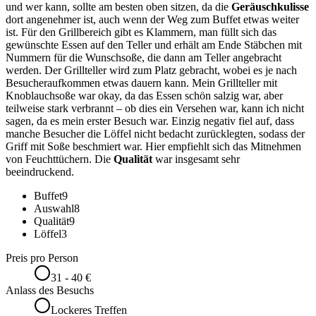
und wer kann, sollte am besten oben sitzen, da die
Geräuschkulisse
dort angenehmer ist, auch wenn der Weg zum Buffet etwas weiter
ist. Für den Grillbereich gibt es Klammern, man füllt sich das
gewünschte Essen auf den Teller und erhält am Ende Stäbchen mit
Nummern für die Wunschsoße, die dann am Teller angebracht
werden. Der Grillteller wird zum Platz gebracht, wobei es je nach
Besucheraufkommen etwas dauern kann. Mein Grillteller mit
Knoblauchsoße war okay, da das Essen schön salzig war, aber
teilweise stark verbrannt – ob dies ein Versehen war, kann ich nicht
sagen, da es mein erster Besuch war. Einzig negativ fiel auf, dass
manche Besucher die Löffel nicht bedacht zurücklegten, sodass der
Griff mit Soße beschmiert war. Hier empfiehlt sich das Mitnehmen
von Feuchttüchern. Die
Qualität
war insgesamt sehr
beeindruckend.
Buffet
9
Auswahl
8
Qualität
9
Löffel
3
Preis pro Person
31 - 40 €
Anlass des Besuchs
Lockeres Treffen