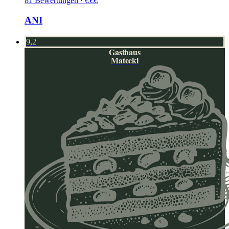
81
Bewertungen
·
€
€
€
ANI
9,2
Gasthaus
Matecki