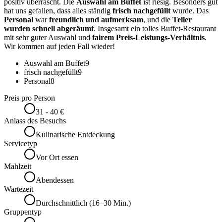
positiv überrascht. Die
Auswahl am Buffet
ist riesig. Besonders gut
hat uns gefallen, dass alles ständig
frisch nachgefüllt
wurde. Das
Personal
war
freundlich und aufmerksam
, und die
Teller
wurden schnell abgeräumt
. Insgesamt ein tolles Buffet-Restaurant
mit sehr guter Auswahl und
fairem Preis-Leistungs-Verhältnis
.
Wir kommen auf jeden Fall wieder!
Auswahl am Buffet
9
frisch nachgefüllt
9
Personal
8
Preis pro Person
31 - 40 €
Anlass des Besuchs
Kulinarische Entdeckung
Servicetyp
Vor Ort essen
Mahlzeit
Abendessen
Wartezeit
Durchschnittlich (16–30 Min.)
Gruppentyp