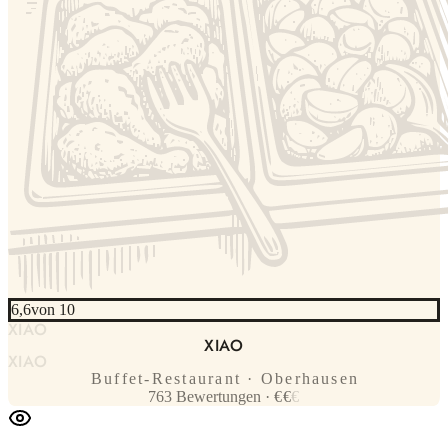
6,6
von 10
XIAO
XIAO
XIAO
Buffet-Restaurant · Oberhausen
763
Bewertungen
·
€
€
€