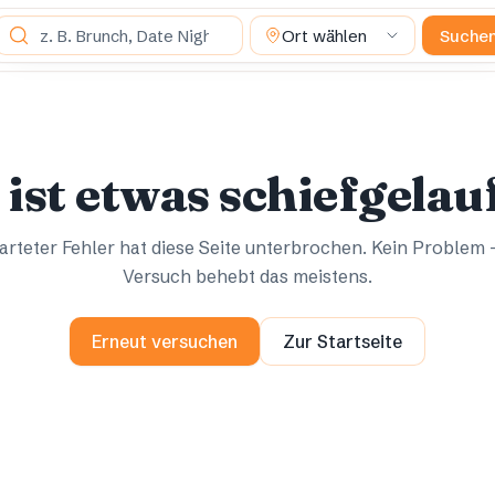
Was suchst du?
Ort wählen
Suche
Ups.
Ups.
 ist etwas schiefgelau
rteter Fehler hat diese Seite unterbrochen. Kein Problem 
Versuch behebt das meistens.
Erneut versuchen
Zur Startseite