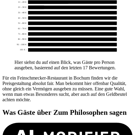
11 - 20 €
5
21 - 30 €
2
31 - 40 €
0
41 - 50 €
0
51 - 60 €
0
61 - 70 €
0
71 - 80 €
0
81 - 90 €
0
91 - 100 €
0
101 € -
0
Hier siehst du auf einen Blick, was Gäste pro Person
ausgeben, basierend auf den letzten 17 Bewertungen.
Für ein Feinschmecker-Restaurant in Bochum finden wir die
Preisgestaltung absolut fair. Man bekommt hier offenbar Qualität,
ohne gleich ein Vermögen ausgeben zu müssen. Eine gute Wahl,
wenn man etwas Besonderes sucht, aber auch auf den Geldbeutel
achten möchte.
Was Gäste über
Zum Philosophen
sagen