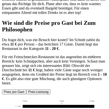
genau das Richtige für dich. Plane aber ein, dass es kein warmes
Essen gibt und du eventuell Bargeld benötigst. Für einen
entspannten Abend mit tollen Drinks ist es aber top!
Wie sind die Preise pro Gast bei
Zum
Philosophen
Du fragst dich, was ein Besuch hier kostet? Im Schnitt zahlst du
etwa
11 €
pro Person – das berichten 17 Gäste. Damit liegt das
Restaurant in der Kategorie
11 - 20 €
.
Für ein Feinschmecker-Restaurant ist das angenehm im mittleren
Bereich: kein Schnäppchen, aber auch kein Vermögen. Schaut man
genauer hin, zeigt sich ein interessantes Bild: Obwohl der
Durchschnitt bei
11 €
liegt, haben viele Gäste sogar noch weniger
ausgegeben, denn ein Großteil der Preise liegt im Bereich von
1 - 10
€
. Es gibt also eine gute Mischung, die auch günstigere Optionen
bietet.
Preis pro Gast
Preis-Leistung
0 Gäste
6 Gäste
11 Gäste
6
1 - 10 €
10