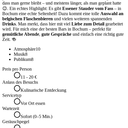
dass man gerne bleibt – und meistens länger, als man geplant hatte
😉. Ein echtes Highlight: Es gibt
Essener Stauder vom Fass
– in
Bochum eine echte Seltenheit! Dazu kommt eine tolle
Auswahl an
belgischen Flaschenbieren
und vielen weiteren spannenden
Drinks
. Man merkt, dass hier mit viel
Liebe zum Detail
gearbeitet
wird. Für mich eine der besten Bars in Bochum – perfekt für
gemütliche Abende
,
gute Gespräche
und einfach eine richtig gute
Zeit. 🍻
Atmosphäre
10
Musik
8
Publikum
8
Preis pro Person
11 - 20 €
Anlass des Besuchs
Kulinarische Entdeckung
Servicetyp
Vor Ort essen
Wartezeit
Sofort (0–5 Min.)
Geräuschpegel