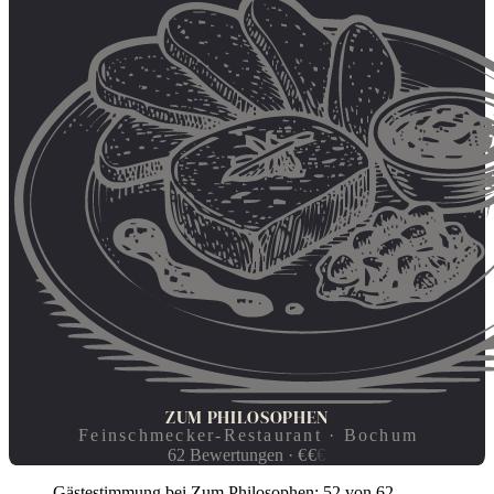
ZUM PHILOSOPHEN
Feinschmecker-Restaurant · Bochum
62
Bewertungen
·
€
€
€
Gästestimmung bei Zum Philosophen: 52 von 62