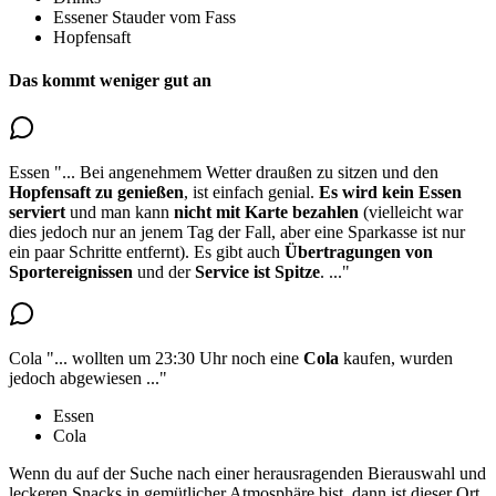
Essener Stauder vom Fass
Hopfensaft
Das kommt weniger gut an
Essen
"...
Bei angenehmem Wetter draußen zu sitzen und den
Hopfensaft zu genießen
, ist einfach genial.
Es wird kein
Essen
serviert
und man kann
nicht mit Karte bezahlen
(vielleicht war
dies jedoch nur an jenem Tag der Fall, aber eine Sparkasse ist nur
ein paar Schritte entfernt). Es gibt auch
Übertragungen von
Sportereignissen
und der
Service ist Spitze
.
..."
Cola
"...
wollten um 23:30 Uhr noch eine
Cola
kaufen, wurden
jedoch abgewiesen
..."
Essen
Cola
Wenn du auf der Suche nach einer herausragenden Bierauswahl und
leckeren Snacks in gemütlicher Atmosphäre bist, dann ist dieser Ort