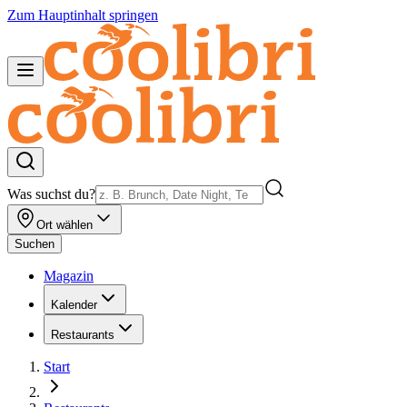
Zum Hauptinhalt springen
Was suchst du?
Ort wählen
Suchen
Magazin
Kalender
Restaurants
Start