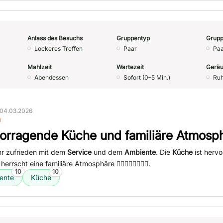
Anlass des Besuchs
Gruppentyp
Grupp
Lockeres Treffen
Paar
Paa
Mahlzeit
Wartezeit
Geräu
Abendessen
Sofort (0–5 Min.)
Ruh
 04.03.2026
n
orragende Küche und familiäre Atmosp
hr zufrieden mit dem
Service
und dem
Ambiente
. Die
Küche
ist hervo
herrscht eine familiäre Atmosphäre 👍🏻👍🏻👍🏻👍🏻.
10
10
ente
Küche