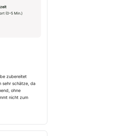
zeit
ort (0–5 Min.)
ebe zubereitet
h sehr schätze, da
mend, ohne
immt nicht zum