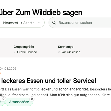
über
Zum Wilddieb
sagen
Search (title/text)
te
Gruppengröße
Servicetyp
Große Gruppe
Vor Ort essen
 04.03.2026
n
 leckeres Essen und toller Service!
ert! Das Essen war richtig
lecker
und
schön angerichtet
. Besonders h
dlich, aufmerksam und schnell. Man fühlt sich gut aufgehoben. Klare
10
9
e
Atmosphäre