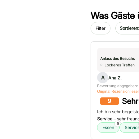
Was Gäste 
Sort by da
Filter
Anlass des Besuchs
Lockeres Treffen
A
Ana Z.
Bewertung abgegeben:
Original Rezension lese
Sehr
9
Ich bin sehr begeist
Service
– sehr freun
9
Essen
Servic