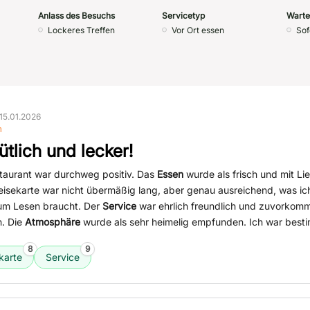
Anlass des Besuchs
Servicetyp
Warte
Lockeres Treffen
Vor Ort essen
Sof
15.01.2026
n
tlich und lecker!
staurant war durchweg positiv. Das
Essen
wurde als frisch und mit Li
eisekarte war nicht übermäßig lang, aber genau ausreichend, was ic
um Lesen braucht. Der
Service
war ehrlich freundlich und zuvorkom
n. Die
Atmosphäre
wurde als sehr heimelig empfunden. Ich war best
8
9
karte
Service