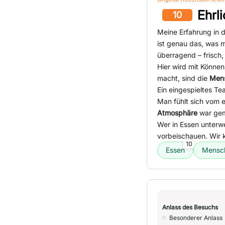
Ehrl
10
Meine Erfahrung in d
ist genau das, was m
überragend – frisch
Hier wird mit Könne
macht, sind die
Mens
Ein eingespieltes Te
Man fühlt sich vom 
Atmosphäre
war gem
Wer in Essen unterwe
vorbeischauen. Wir 
10
Essen
Mensch
Anlass des Besuchs
Besonderer Anlass