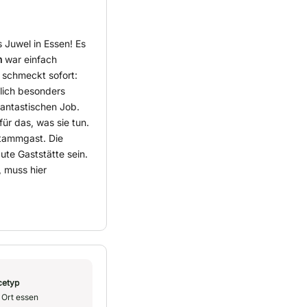
 Juwel in Essen! Es
n
war einfach
 schmeckt sofort:
klich besonders
fantastischen Job.
ür das, was sie tun.
Stammgast. Die
te Gaststätte sein.
, muss hier
cetyp
 Ort essen