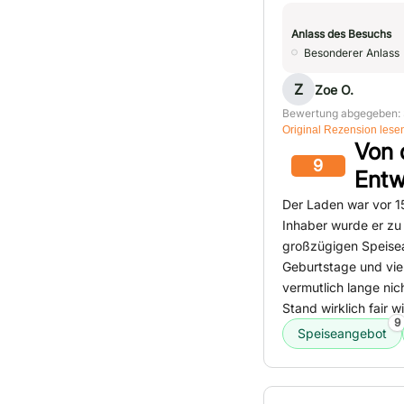
Anlass des Besuchs
Besonderer Anlass
Z
Zoe O.
Bewertung abgegeben: 
Original Rezension lese
Von 
9
Entw
Der Laden war vor 15
Inhaber wurde er zu
großzügigen Speisea
Geburtstage und viel
vermutlich lange nic
Stand wirklich fair w
9
Speiseangebot