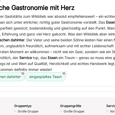
iche Gastronomie mit Herz
er Gaststätte zum Wilddieb war absolut empfehlenswert – ein echtes
an sich unter ehrlicher, richtig guter Gastronomie vorstellt. Das
Esse
, perfekt gewürzt, bodenständig und gleichzeitig auf den Punkt. Man
n, Erfahrung und ganz viel Herz gekocht. Was den Wilddieb aber wir
chen dahinter
. Der Vater und seine beiden Söhne leisten hier einen 
am, unglaublich freundlich, aufmerksam und mit echter Leidenschaft f
ersten Moment an willkommen – nicht wie ein Gast, sondern wie ein 
ütlich, der
Service
top, das
Essen
ein Traum – genau so muss eine gu
gs ist und Wert auf Qualität, Herzlichkeit und echtes Handwerk legt
kommen definitiv immer wieder!
10
10
en dahinter
eingespieltes Team
Gruppentyp
Gruppengröße
Servi
Große Gruppe
Große Gruppe
Vor