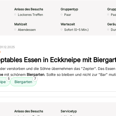
Anlass des Besuchs
Gruppentyp
Grupp
Lockeres Treffen
Paar
Paa
Mahlzeit
Wartezeit
Geräu
Abendessen
Sofort (0–5 Min.)
Dur
31.12.2025
n
ptables Essen in Eckkneipe mit Biergar
 leider verstorben und die Söhne übernehmen das "Zepter". Das Essen
pe
mit schönem
Biergarten
. Sollte so bleiben und nicht zur "Bar" mu
5
7
ipe
Biergarten
Anlass des Besuchs
Servicetyp