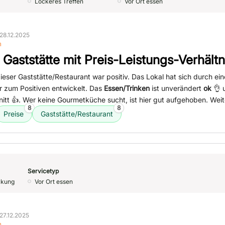
Lockeres Treffen
Vor Ort essen
28.12.2025
n
 Gaststätte mit Preis-Leistungs-Verhältn
ieser Gaststätte/Restaurant war positiv. Das Lokal hat sich durch e
r zum Positiven entwickelt. Das
Essen/Trinken
ist unverändert
ok
👌 
tt 👍. Wer keine Gourmetküche sucht, ist hier gut aufgehoben. Weit
8
8
Preise
Gaststätte/Restaurant
Servicetyp
ckung
Vor Ort essen
27.12.2025
n