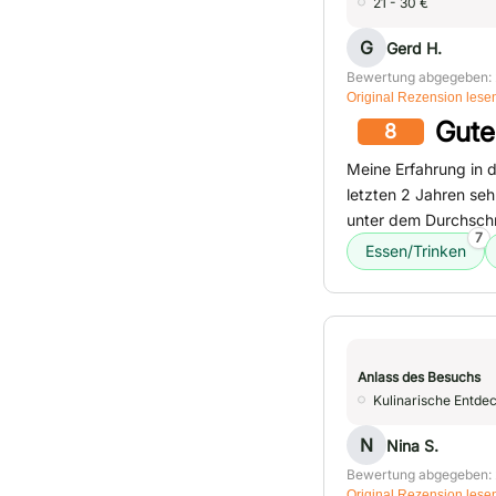
21 - 30 €
G
Gerd H.
Bewertung abgegeben: 
Original Rezension lese
Gute
8
Meine Erfahrung in d
letzten 2 Jahren seh
unter dem Durchschni
7
Essen/Trinken
Anlass des Besuchs
Kulinarische Entde
N
Nina S.
Bewertung abgegeben: 
Original Rezension lese