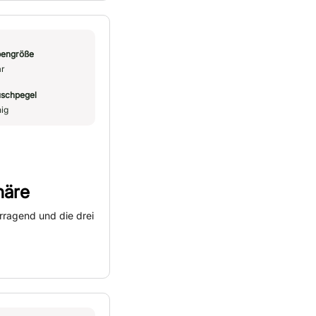
engröße
r
schpegel
ig
häre
rragend und die drei