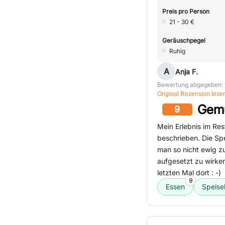
Preis pro Person
21 - 30 €
Geräuschpegel
Ruhig
A
Anja F.
Bewertung abgegeben: 
Original Rezension lese
Gemü
9
Mein Erlebnis im Re
beschrieben. Die Sp
man so nicht ewig z
aufgesetzt zu wirke
letzten Mal dort : -)
9
Essen
Speise